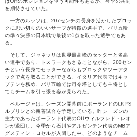
はOHのポジションを争う可能性もあるが、今季の共闘
を期待させていた。
一方のルッソは、207センチの長身を活かしたブロッ
クに思い切りのいいサーブが特徴の選手で、パリ五輪
の準々決勝の日本戦で最後の1点を取った選手でもあ
る。
そして、ジャネッリは世界最高峰のセッターと名高
い選手であり、トスワークもさることながら、200セン
チという長身でセッターながらもブロックやツーアタ
ックで点を取ることができる。イタリア代表ではキャ
プテンを務め、パリ五輪では司令塔としても主将とし
てもチームを引っ張る姿が見られた。
ペルージャは、シーズン開幕前にポーランドのLKPS
ルブリンとの親善試合を予定している。昨シーズンの
主力であったポーランド代表のOHウィルフレド・レオ
ンが退団し、今季から石川やアルゼンチン代表のMBア
グスティン・ロセルが入団した中、どのようなチーム