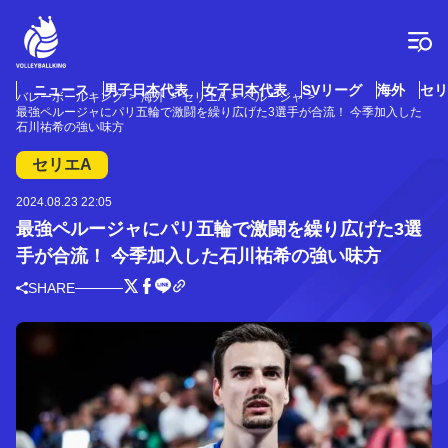
コ
ン
テ
ン
ツ
ニュース
男子日本代表
女子日本代表
SVリーグ
海外
セリ
バレーボールキング
海外
セリエA
ペルージャ
へ
最強ペルージャにパリ五輪で激闘を繰り広げた3選手が合流！ 今季加入した
ス
石川祐希の強い味方
キ
セリエA
ッ
プ
2024.08.23 22:05
最強ペルージャにパリ五輪で激闘を繰り広げた3選
手が合流！ 今季加入した石川祐希の強い味方
SHARE