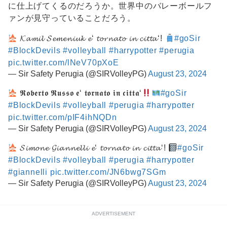
に仕上げてくるのだろうか。世界中のバレーボールフ
ァンが見守っていることだろう。
𝓚𝓪𝓶𝓲𝓵 𝓢𝓮𝓶𝓮𝓷𝓲𝓾𝓴 𝓮‘ 𝓽𝓸𝓻𝓷𝓪𝓽𝓸 𝓲𝓷 𝓬𝓲𝓽𝓽𝓪‘!
#goSir
#BlockDevils
#volleyball
#harrypotter
#perugia
pic.twitter.com/lNeV70pXoE
— Sir Safety Perugia (@SIRVolleyPG)
August 23, 2024
𝕽𝖔𝖇𝖊𝖗𝖙𝖔 𝕽𝖚𝖘𝖘𝖔 𝖊‘ 𝖙𝖔𝖗𝖓𝖆𝖙𝖔 𝖎𝖓 𝖈𝖎𝖙𝖙𝖆‘
#goSir
#BlockDevils
#volleyball
#perugia
#harrypotter
pic.twitter.com/pIF4ihNQDn
— Sir Safety Perugia (@SIRVolleyPG)
August 23, 2024
𝓢𝓲𝓶𝓸𝓷𝓮 𝓖𝓲𝓪𝓷𝓷𝓮𝓵𝓵𝓲 𝓮‘ 𝓽𝓸𝓻𝓷𝓪𝓽𝓸 𝓲𝓷 𝓬𝓲𝓽𝓽𝓪‘!
#goSir
#BlockDevils
#volleyball
#perugia
#harrypotter
#giannelli
pic.twitter.com/JN6bwg7SGm
— Sir Safety Perugia (@SIRVolleyPG)
August 23, 2024
ADVERTISEMENT