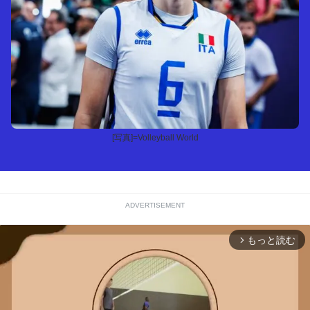
[写真]=Volleyball World
ADVERTISEMENT
もっと読む
arrow_forward_ios