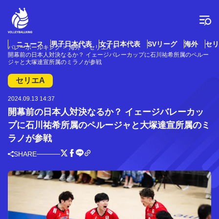
コ
ン
テ
ン
ツ
ニュース
男子日本代表
女子日本代表
SVリーグ
海外
セリ
バレーボールキング
海外
セリエA
へ
開幕前の日本人対決なるか？ イェージバレーカップに石川祐希所属のペルー
ス
ジャと大塚達宣所属のミラノが参戦
キ
セリエA
ッ
プ
2024.09.13 14:37
開幕前の日本人対決なるか？ イェージバレーカッ
プに石川祐希所属のペルージャと大塚達宣所属のミ
ラノが参戦
SHARE