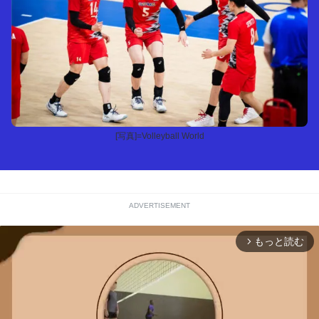
[写真]=Volleyball World
ADVERTISEMENT
もっと読む
arrow_forward_ios