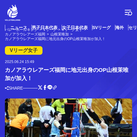
コ
ン
テ
ン
ツ
ニュース
男子日本代表
女子日本代表
SVリーグ
海外
セリ
バレーボールキング
Vリーグ
Vリーグ女子
へ
カノアラウレアーズ福岡
山根茉唯加
ス
カノアラウレアーズ福岡に地元出身のOP山根茉唯加が加入！
キ
Vリーグ女子
ッ
プ
2025.06.24 15:49
カノアラウレアーズ福岡に地元出身のOP山根茉唯
加が加入！
SHARE