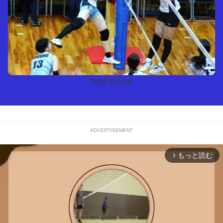
[写真]=坂口功将
ADVERTISEMENT
もっと読む
arrow_forward_ios