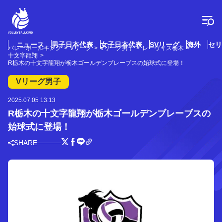
コ
ン
テ
ン
ツ
ニュース
男子日本代表
女子日本代表
SVリーグ
海外
セリ
バレーボールキング
Vリーグ
Vリーグ男子
レーヴィス栃木
へ
十文字龍翔
ス
R栃木の十文字龍翔が栃木ゴールデンブレーブスの始球式に登場！
キ
Vリーグ男子
ッ
プ
2025.07.05 13:13
R栃木の十文字龍翔が栃木ゴールデンブレーブスの
始球式に登場！
SHARE