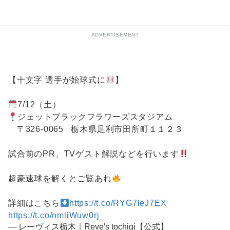
ADVERTISEMENT
【十文字 選手が始球式に
】
7/12（土）
ジェットブラックフラワーズスタジアム
〒326-0065 栃木県足利市田所町１１２３
試合前のPR、TVゲスト解説などを行います
超豪速球を解くとご覧あれ
詳細はこちら
https://t.co/RYG7leJ7EX
https://t.co/nmliWuw0rj
— レーヴィス栃木｜Reve′s tochigi【公式】