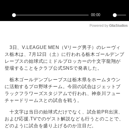
00:00
Play
Unmute
Powered by 
GliaStudios
3日、V.LEAGUE MEN（Vリーグ男子）のレーヴィ
ス栃木は、7月12日（土）に行われる栃木ゴールデンブ
レーブスの始球式にミドルブロッカーの十文字龍翔が
登場することをクラブ公式SNSで発表した。
栃木ゴールデンブレーブスは栃木県をホームタウン
に活動するプロ野球チーム。今回の試合はジェットブ
ラックフラワーズスタジアムで行われ、神奈川フュー
チャードリームスとの試合を戦う。
十文字は当日の始球式だけでなく、試合前PR出演、
および応援.TVでのゲスト解説なども行うとのことで、
どのように試合を盛り上げるのか注目だ。