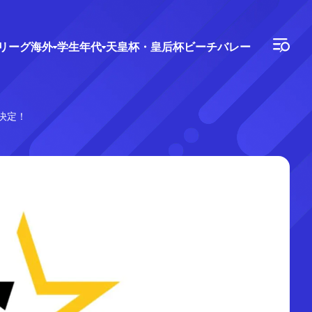
Vリーグ
海外
学生年代
天皇杯・皇后杯
ビーチバレー
催決定！