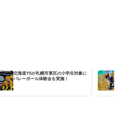
北海道YSが札幌市東区の小学生対象に
北海
バレーボール体験会を実施！
ー
も