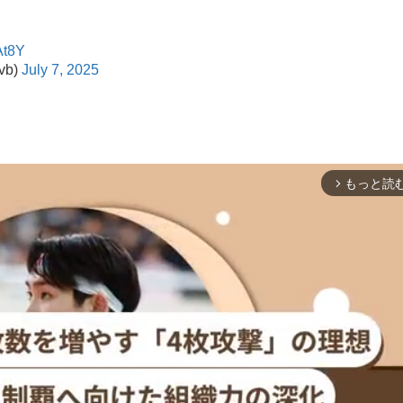
At8Y
vb)
July 7, 2025
もっと読
arrow_forward_ios