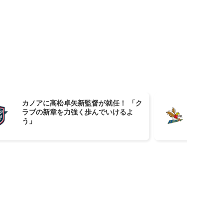
カノアに高松卓矢新監督が就任！ 「ク
7/
ラブの新章を力強く歩んでいけるよ
習
う」