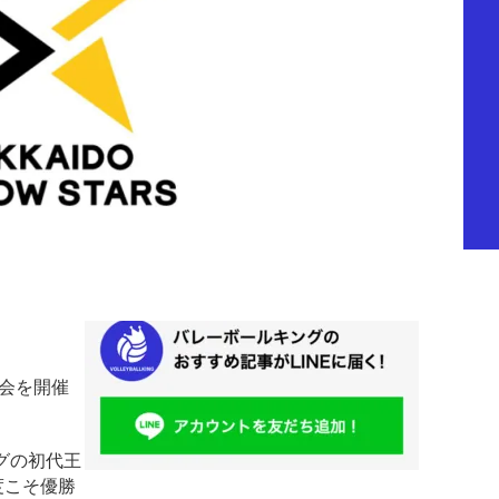
表会を開催
グの初代王
度こそ優勝