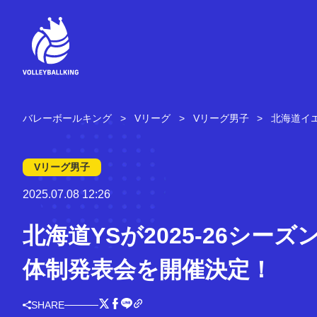
コ
ン
テ
ン
ツ
へ
ス
キ
バレーボールキング
Vリーグ
Vリーグ男子
北海道イ
ッ
プ
Vリーグ男子
2025.07.08 12:26
北海道YSが2025-26シーズ
体制発表会を開催決定！
SHARE