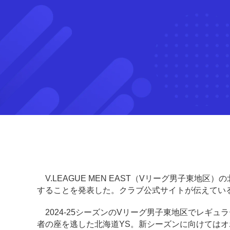
V.LEAGUE MEN EAST（Vリーグ男子東地区
することを発表した。クラブ公式サイトが伝えてい
2024-25シーズンのVリーグ男子東地区でレギ
者の座を逃した北海道YS。新シーズンに向けてはオ