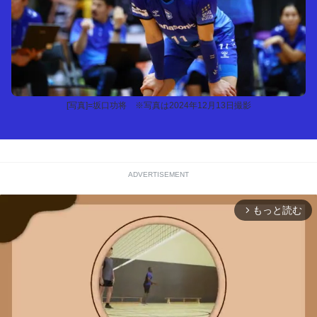
[写真]=坂口功将 ※写真は2024年12月13日撮影
ADVERTISEMENT
もっと読む
arrow_forward_ios