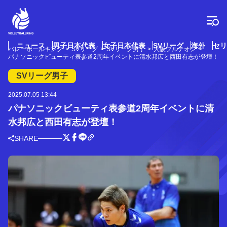
コ
ン
テ
ン
ツ
ニュース
男子日本代表
女子日本代表
SVリーグ
海外
セリ
バレーボールキング
SVリーグ
SVリーグ男子
大阪ブルテオン
へ
パナソニックビューティ表参道2周年イベントに清水邦広と西田有志が登壇！
ス
キ
SVリーグ男子
ッ
プ
2025.07.05 13:44
パナソニックビューティ表参道2周年イベントに清
水邦広と西田有志が登壇！
SHARE