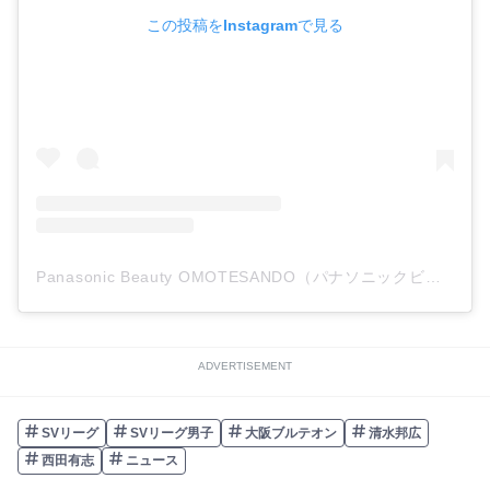
この投稿をInstagramで見る
Panasonic Beauty OMOTESANDO（パナソニックビューティ表参道）(@panasonic_beauty_omotesando)がシェアした投稿
ADVERTISEMENT
SVリーグ
SVリーグ男子
大阪ブルテオン
清水邦広
西田有志
ニュース