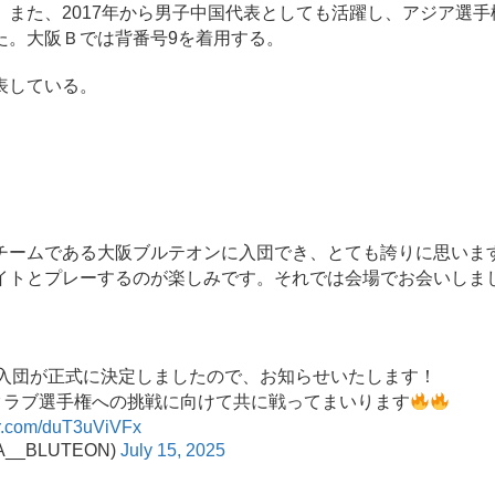
また、2017年から男子中国代表としても活躍し、アジア選手
た。大阪Ｂでは背番号9を着用する。
表している。
チームである大阪ブルテオンに入団でき、とても誇りに思いま
イトとプレーするのが楽しみです。それでは会場でお会いしま
の入団が正式に決定しましたので、お知らせいたします！
界クラブ選手権への挑戦に向けて共に戦ってまいります
ter.com/duT3uViVFx
__BLUTEON)
July 15, 2025