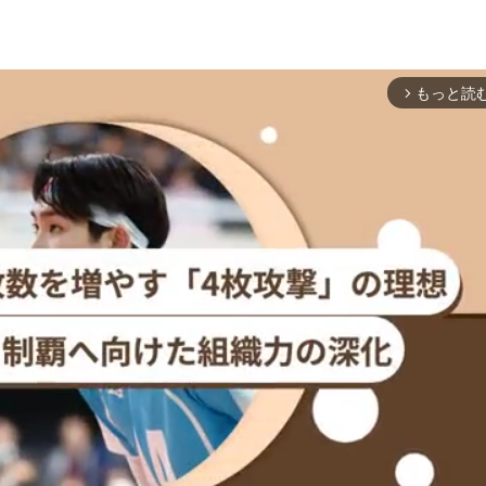
もっと読
arrow_forward_ios