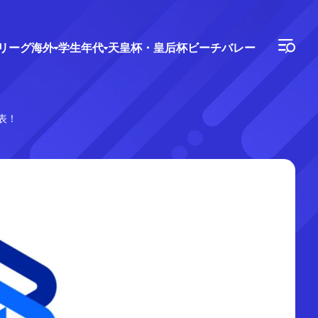
Vリーグ
海外
学生年代
天皇杯・皇后杯
ビーチバレー
表！