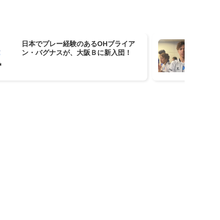
日本でプレー経験のあるOHブライア
大
ン・バグナスが、大阪Ｂに新入団！
ル