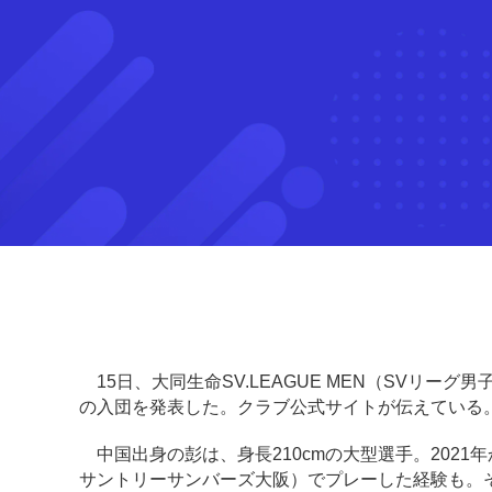
15日、大同生命SV.LEAGUE MEN（SVリー
の入団を発表した。クラブ公式サイトが伝えている
中国出身の彭は、身長210cmの大型選手。2021
サントリーサンバーズ大阪）でプレーした経験も。その