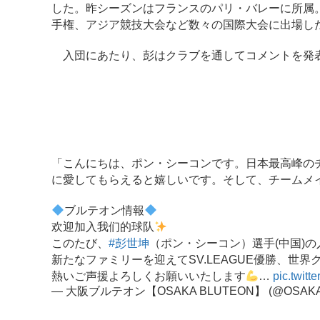
した。昨シーズンはフランスのパリ・バレーに所属。
手権、アジア競技大会など数々の国際大会に出場し
入団にあたり、彭はクラブを通してコメントを発
「こんにちは、ポン・シーコンです。日本最高峰の
に愛してもらえると嬉しいです。そして、チームメ
ブルテオン情報
欢迎加入我们的球队
このたび、
#彭世坤
（ポン・シーコン）選手(中国)
新たなファミリーを迎えてSV.LEAGUE優勝、世
熱いご声援よろしくお願いいたします
…
pic.twit
— 大阪ブルテオン【OSAKA BLUTEON】 (@OSAKA