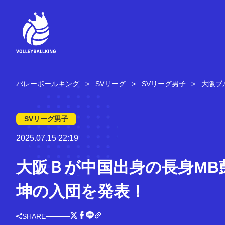
コ
ン
テ
ン
ツ
へ
ス
キ
バレーボールキング
SVリーグ
SVリーグ男子
大阪ブ
ッ
プ
SVリーグ男子
2025.07.15 22:19
大阪Ｂが中国出身の長身MB
坤の入団を発表！
SHARE