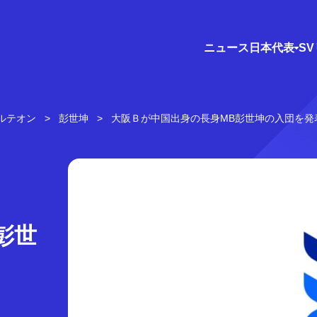
ニュース
日本代表
S
ルテオン
彭世坤
大阪Ｂが中国出身の長身MB彭世坤の入団を発
彭世