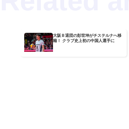
大阪Ｂ退団の彭世坤がチステルナへ移
籍！ クラブ史上初の中国人選手に