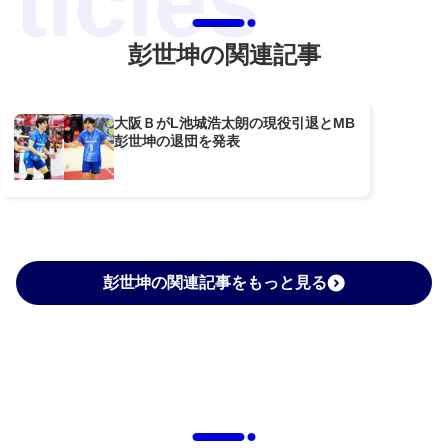
彭世坤の関連記事
大阪ＢがL池城浩太朗の現役引退とMB
彭世坤の退団を発表
彭世坤の関連記事をもっと見る