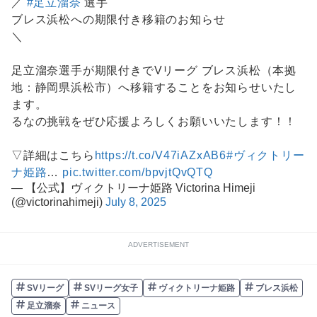
／
#足立溜奈
選手
ブレス浜松への期限付き移籍のお知らせ
＼
足立溜奈選手が期限付きでVリーグ ブレス浜松（本拠
地：静岡県浜松市）へ移籍することをお知らせいたし
ます。
るなの挑戦をぜひ応援よろしくお願いいたします！！
▽詳細はこちら
https://t.co/V47iAZxAB6
#ヴィクトリー
ナ姫路
…
pic.twitter.com/bpvjtQvQTQ
— 【公式】ヴィクトリーナ姫路 Victorina Himeji
(@victorinahimeji)
July 8, 2025
ADVERTISEMENT
SVリーグ
SVリーグ女子
ヴィクトリーナ姫路
ブレス浜松
足立溜奈
ニュース