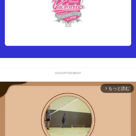
ADVERTISEMENT
もっと読む
arrow_forward_ios