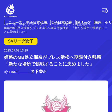
コ
ン
テ
ン
ツ
ニュース
男子日本代表
女子日本代表
SVリーグ
海外
セリ
バレーボールキング
SVリーグ
SVリーグ女子
足立溜奈
へ
姫路のMB足立溜奈がブレス浜松へ期限付き移籍 「新たな場所で挑戦するこ
ス
とに決めました」
キ
SVリーグ女子
ッ
プ
2025.07.08 13:29
姫路のMB足立溜奈がブレス浜松へ期限付き移籍
「新たな場所で挑戦することに決めました」
SHARE