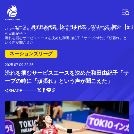
コ
ン
テ
ン
ツ
ニュース
男子日本代表
女子日本代表
SVリーグ
海外
セリ
バレーボールキング
代表
ネーションズリーグ
女子日本代表
へ
和田由紀子
ス
流れを掴むサービスエースを決めた和田由紀子「サーブの時に『頑張れ』と
いう声が聞こえた」
キ
ッ
ネーションズリーグ
プ
2025.07.09 22:35
流れを掴むサービスエースを決めた和田由紀子「サ
ーブの時に『頑張れ』という声が聞こえた」
SHARE