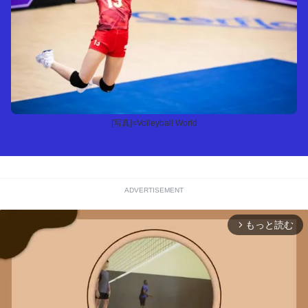
[写真]=Volleyball World
ADVERTISEMENT
もっと読む
arrow_forward_ios