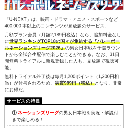
「U-NEXT」は、映画・ドラマ・アニメ・スポーツなど
400,000 本以上のコンテンツが見放題のサービス。
月額プラン会員（月額2,189円税込）なら、追加料金なし
に
世界ランキングTOP18の国々が集結する『バレーボー
ルネーションズリーグ2026』
の男女日本戦を予選ラウン
ドから全試合生配信で楽しむことができる。なお、31日
間無料トライアルに新規登録した人も、見放題で視聴可
能。
無料トライアル終了後は毎月1,200ポイント（1,200円相
当）が付与されるため、
実質989円（税込）
となり、非常
にお得だ。
①
ネーションズリーグ
の男女日本戦を実況・解説付
きで楽しめる！