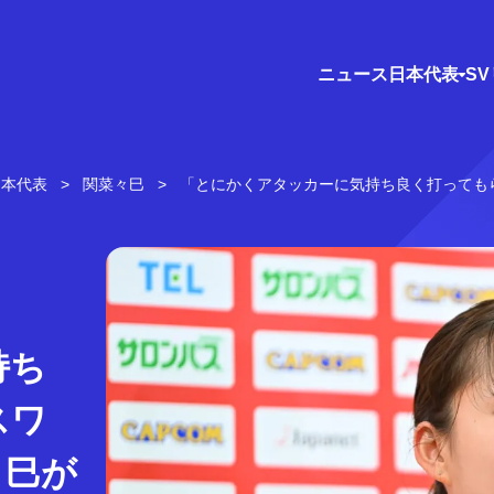
ニュース
日本代表
S
日本代表
関菜々巳
「とにかくアタッカーに気持ち良く打っても
持ち
スワ
々巳が