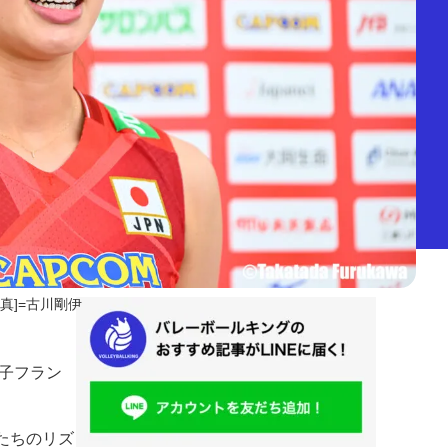
写真]=古川剛伊
子フラン
たちのリズ