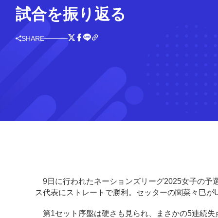
試合を振り返る
SHARE
9日に行われたネーションズリーグ2025女子の予
ス代表にストレートで勝利。セッターの関菜々巳がU
第1セット序盤は硬さも見られ、まさかの5連続失