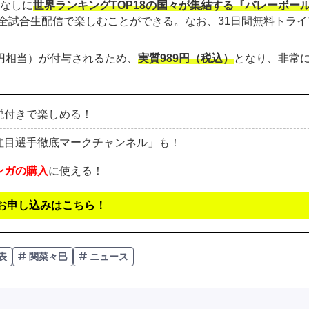
金なしに
世界ランキングTOP18の国々が集結する『バレーボー
全試合生配信で楽しむことができる。なお、31日間無料トライ
00円相当）が付与されるため、
実質989円（税込）
となり、非常
説付きで楽しめる！
注目選手徹底マークチャンネル」も！
ンガの購入
に使える！
お申し込みはこちら！
表
関菜々巳
ニュース