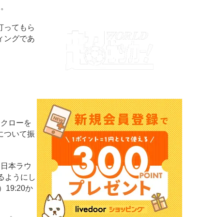
た。
打ってもら
ィングであ
ックローを
について振
、日本ラウ
るようにし
9:20か