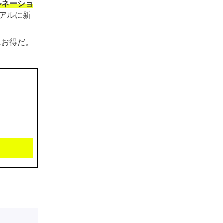
ルネーショ
アルに新
にお得だ。