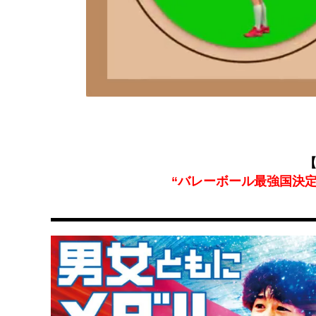
【
“バレーボール最強国決定