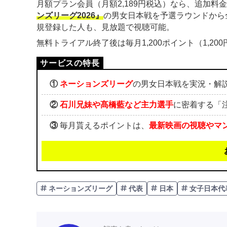
月額プラン会員（月額2,189円税込）なら、追加料
ンズリーグ2026』
の男女日本戦を予選ラウンドから
規登録した人も、見放題で視聴可能。
無料トライアル終了後は毎月1,200ポイント（1,2
①
ネーションズリーグ
の男女日本戦を実況・解
②
石川兄妹や髙橋藍など主力選手
に密着する「
③
毎月貰えるポイントは、
最新映画の視聴やマ
ネーションズリーグ
代表
日本
女子日本代