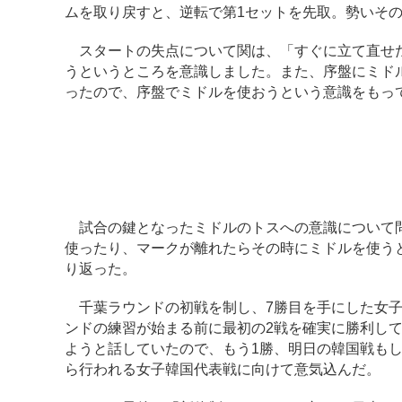
ムを取り戻すと、逆転で第1セットを先取。勢いそ
スタートの失点について関は、「すぐに立て直せた
うというところを意識しました。また、序盤にミド
ったので、序盤でミドルを使おうという意識をもっ
試合の鍵となったミドルのトスへの意識について問
使ったり、マークが離れたらその時にミドルを使う
り返った。
千葉ラウンドの初戦を制し、7勝目を手にした女子
ンドの練習が始まる前に最初の2戦を確実に勝利し
ようと話していたので、もう1勝、明日の韓国戦もしっ
ら行われる女子韓国代表戦に向けて意気込んだ。