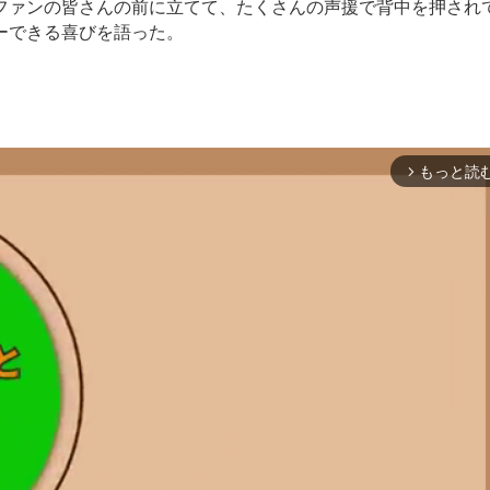
ァンの皆さんの前に立てて、たくさんの声援で背中を押され
ーできる喜びを語った。
もっと読
arrow_forward_ios