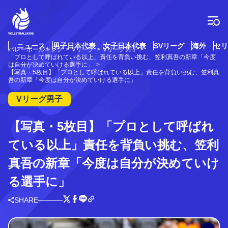
コ
ン
テ
ン
ツ
ニュース
男子日本代表
女子日本代表
SVリーグ
海外
セリ
バレーボールキング
Vリーグ
Vリーグ男子
へ
「プロとして呼ばれている以上」責任を背負い挑む、笠利真吾の新章「今度
ス
は自分が決めていける選手に」
【写真・5枚目】「プロとして呼ばれている以上」責任を背負い挑む、笠利真
キ
吾の新章「今度は自分が決めていける選手に」
ッ
プ
Vリーグ男子
【写真・5枚目】「プロとして呼ばれ
ている以上」責任を背負い挑む、笠利
真吾の新章「今度は自分が決めていけ
る選手に」
SHARE