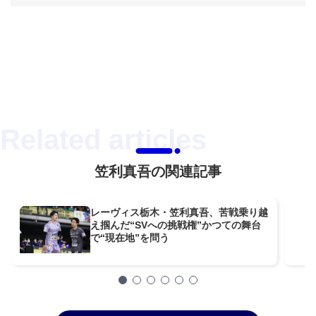
笠利真吾の関連記事
レーヴィス栃木・笠利真吾、苦戦乗り越
え掴んだ“SVへの挑戦権”かつての舞台
で“現在地”を問う