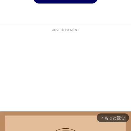
ADVERTISEMENT
もっと読む
arrow_forward_ios