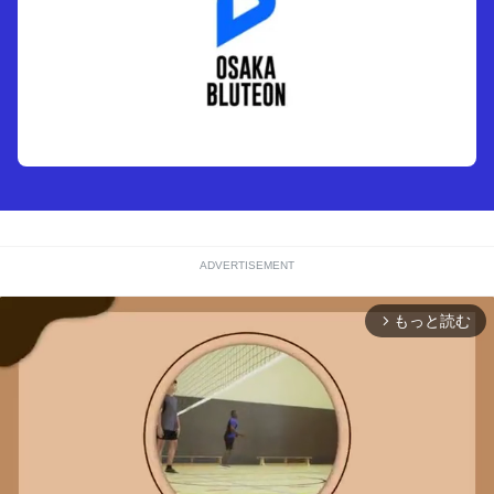
ADVERTISEMENT
もっと読む
arrow_forward_ios