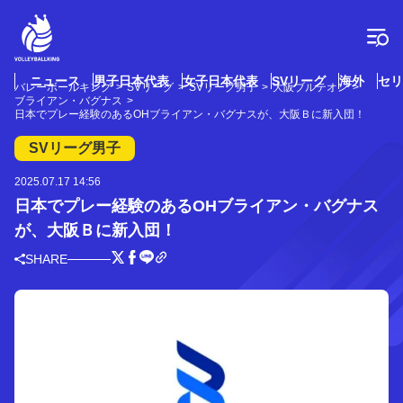
コ
ン
テ
ン
ツ
ニュース
男子日本代表
女子日本代表
SVリーグ
海外
セリ
バレーボールキング
SVリーグ
SVリーグ男子
大阪ブルテオン
へ
ブライアン・バグナス
ス
日本でプレー経験のあるOHブライアン・バグナスが、大阪Ｂに新入団！
キ
SVリーグ男子
ッ
プ
2025.07.17 14:56
日本でプレー経験のあるOHブライアン・バグナス
が、大阪Ｂに新入団！
SHARE