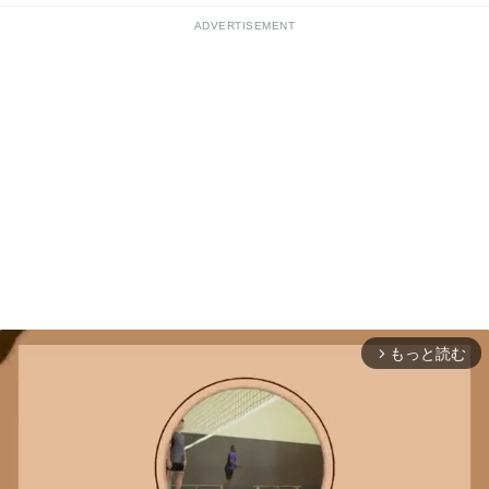
ADVERTISEMENT
もっと読む
arrow_forward_ios