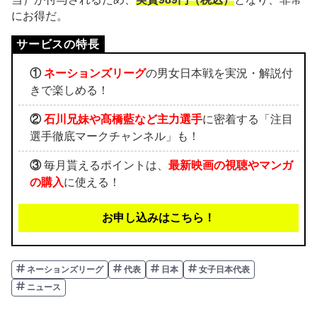
にお得だ。
①
ネーションズリーグ
の男女日本戦を実況・解説付
きで楽しめる！
②
石川兄妹や髙橋藍など主力選手
に密着する「注目
選手徹底マークチャンネル」も！
③
毎月貰えるポイントは、
最新映画の視聴やマンガ
の購入
に使える！
お申し込みはこちら！
ネーションズリーグ
代表
日本
女子日本代表
ニュース