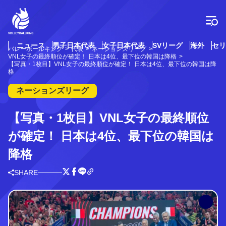
コ
ン
テ
ン
ツ
ニュース
男子日本代表
女子日本代表
SVリーグ
海外
セリ
バレーボールキング
代表
ネーションズリーグ
へ
VNL女子の最終順位が確定！ 日本は4位、最下位の韓国は降格
ス
【写真・1枚目】VNL女子の最終順位が確定！ 日本は4位、最下位の韓国は降
格
キ
ッ
ネーションズリーグ
プ
【写真・1枚目】VNL女子の最終順位
が確定！ 日本は4位、最下位の韓国は
降格
SHARE