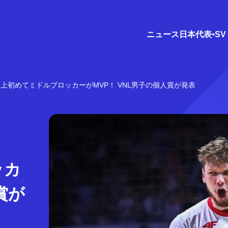
ニュース
日本代表
S
上初めてミドルブロッカーがMVP！ VNL男子の個人賞が発表
ッカ
賞が