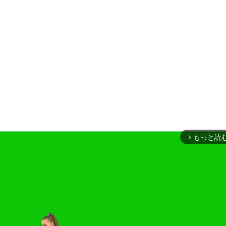
もっと読
arrow_forward_ios