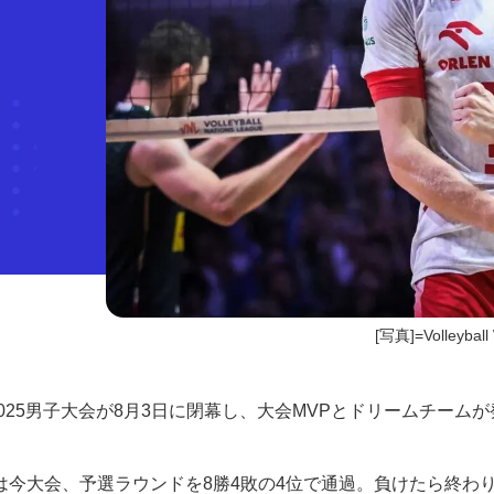
[写真]=Volleyba
025男子大会が8月3日に閉幕し、大会MVPとドリームチーム
今大会、予選ラウンドを8勝4敗の4位で通過。負けたら終わ