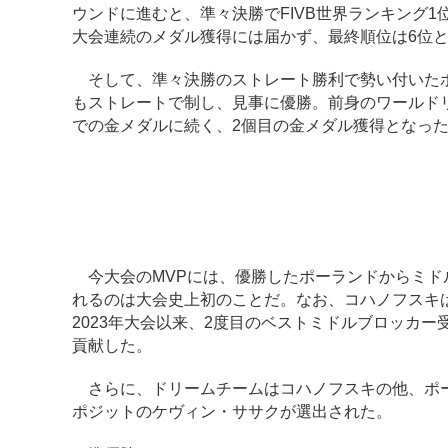
ウンドに進むと、準々決勝でFIVB世界ランキング
大会連続のメダル獲得には届かず、最終順位は6位
そして、準々決勝のストレート勝利で勢い付いたポ
もストレートで制し、見事に優勝。前身のワールドリー
での金メダルに続く、2個目の金メダル獲得となっ
今大会のMVPには、優勝したポーランドからミドル
れるのは大会史上初のことだ。なお、コハノフスキ
2023年大会以来、2度目のベストミドルブロッカ
貢献した。
さらに、ドリームチームはコハノフスキの他、ポー
ポジットのケヴィン・ササクが選出された。