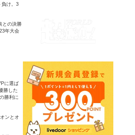
ト負け。3
表との決勝
23年大会
Pに選ば
優勝した
ムの勝利に
オンとオ