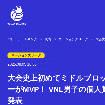
コ
ン
テ
ン
ツ
へ
ス
キ
バレーボールキング
代表
ネーションズリーグ
大会史
ッ
プ
ネーションズリーグ
2025.08.05 16:30
大会史上初めてミドルブロ
ーがMVP！ VNL男子の個人
発表