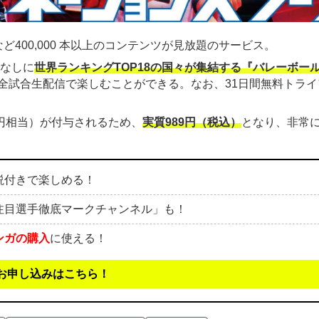
ど400,000 本以上のコンテンツが見放題のサービス。
金なしに
世界ランキングTOP18の国々が集結する『バレーボー
全試合生配信で楽しむことができる。なお、31日間無料トライ
00円相当）が付与されるため、
実質989円（税込）
となり、非常
説付きで楽しめる！
注目選手徹底マークチャンネル」も！
ンガの購入
に使える！
お申し込みはこちら！