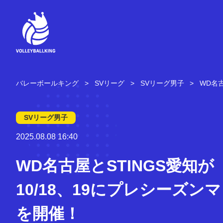
コ
ン
テ
ン
ツ
へ
ス
キ
バレーボールキング
SVリーグ
SVリーグ男子
WD名
ッ
プ
SVリーグ男子
2025.08.08 16:40
WD名古屋とSTINGS愛知が
10/18、19にプレシーズン
を開催！