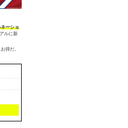
ルネーショ
アルに新
にお得だ。