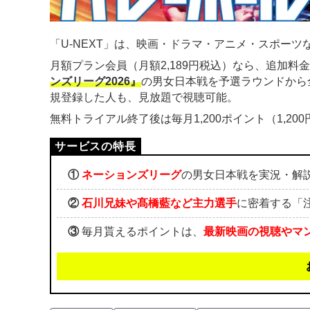
「U-NEXT」は、映画・ドラマ・アニメ・スポーツな
月額プラン会員（月額2,189円税込）なら、追加料
ンズリーグ2026』
の男女日本戦を予選ラウンドから
規登録した人も、見放題で視聴可能。
無料トライアル終了後は毎月1,200ポイント（1,2
①
ネーションズリーグ
の男女日本戦を実況・解
②
石川兄妹や髙橋藍など主力選手
に密着する「
③
毎月貰えるポイントは、
最新映画の視聴やマ