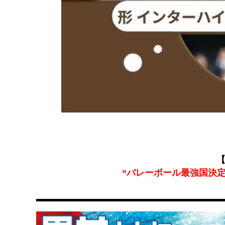
【
“バレーボール最強国決定