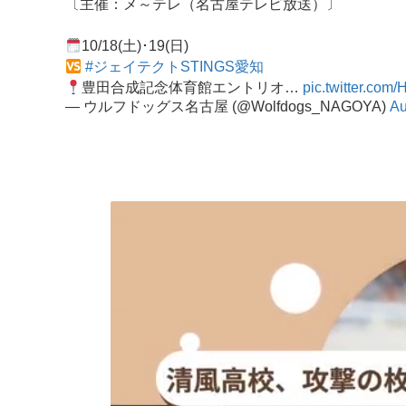
〔主催：メ～テレ（名古屋テレビ放送）〕
10/18(土)･19(日)
#ジェイテクトSTINGS愛知
豊田合成記念体育館エントリオ…
pic.twitter.com
— ウルフドッグス名古屋 (@Wolfdogs_NAGOYA)
Au