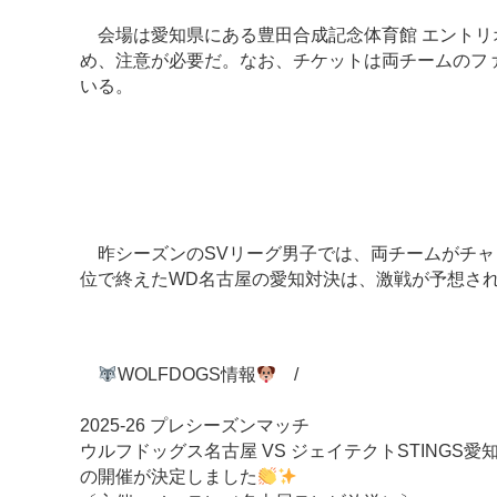
会場は愛知県にある豊田合成記念体育館 エントリオ。1
め、注意が必要だ。なお、チケットは両チームのファ
いる。
昨シーズンのSVリーグ男子では、両チームがチャン
位で終えたWD名古屋の愛知対決は、激戦が予想さ
WOLFDOGS情報
/
2025-26 プレシーズンマッチ
ウルフドッグス名古屋 VS ジェイテクトSTINGS
の開催が決定しました