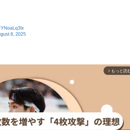
/HYNoaLq3Ix
gust 8, 2025
もっと読
arrow_forward_ios