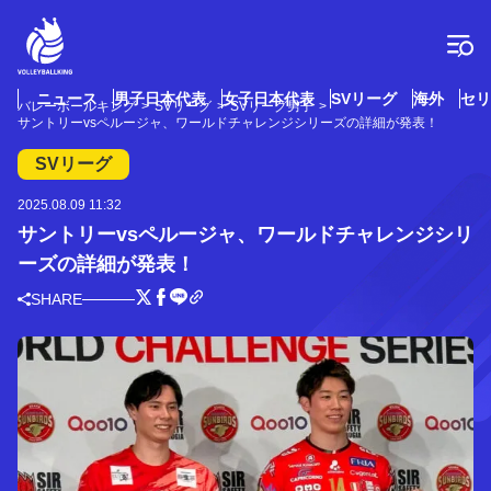
コ
ン
テ
ン
ツ
ニュース
男子日本代表
女子日本代表
SVリーグ
海外
セリ
バレーボールキング
SVリーグ
SVリーグ男子
へ
サントリーvsペルージャ、ワールドチャレンジシリーズの詳細が発表！
ス
キ
SVリーグ
ッ
プ
2025.08.09 11:32
サントリーvsペルージャ、ワールドチャレンジシリ
ーズの詳細が発表！
SHARE