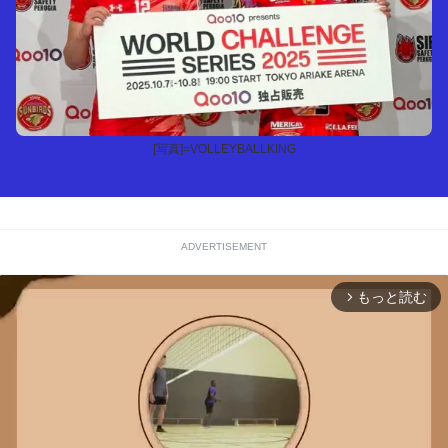
[写真]=VOLLEYBALLKING
ADVERTISEMENT
もっと読む
arrow_forward_ios