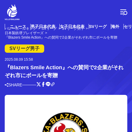
コ
ン
テ
ン
ツ
ニュース
男子日本代表
女子日本代表
SVリーグ
海外
セリ
バレーボールキング
SVリーグ
SVリーグ男子
へ
日本製鉄堺ブレイザーズ
ス
『Blazers Smile Action』への賛同で2企業がそれぞれ市にボールを寄贈
キ
SVリーグ男子
ッ
プ
2025.08.09 15:58
『Blazers Smile Action』への賛同で2企業がそれ
ぞれ市にボールを寄贈
SHARE