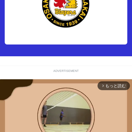
ADVERTISEMENT
もっと読む
arrow_forward_ios