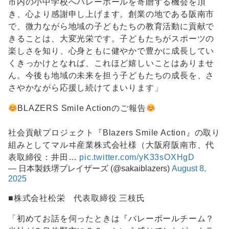
市内の小中学校へバレーボールを寄贈する機会を頂
き、心より感謝申し上げます。創業の地である阪南市
で、微力ながら地域の子どもたちの教育活動に貢献で
きることは、大変光栄です。子どもたちがスポーツの
楽しさを知り、心身ともに健やかで豊かに成長してい
くきっかけとなれば、これほど嬉しいことはありませ
ん。今後も地域の未来を担う子どもたちの成長を、さ
さやかながら応援し続けてまいります」
BLAZERS Smile Actionのご報告
社会貢献プロジェクト『Blazers Smile Action』の取り
組みとしてマルヰ産業株式会社様（大阪府阪南市、代
表取締役：井田…
pic.twitter.com/yK33sOXHgD
— 日本製鉄堺ブレイザーズ (@sakaiblazers)
August 8,
2025
■株式会社松栄 代表取締役 三枝氏
「初めてお話を伺ったときは『バレーボールチーム？