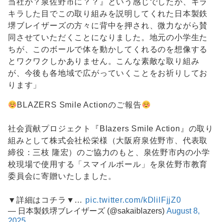
当社が？泉佐野市に？？』という感じでしたが、キラ
キラした目でこの取り組みを説明してくれた日本製鉄
堺ブレイザーズの方々に背中を押され、微力ながら賛
同させていただくことになりました。地元の小学生た
ちが、このボールで体を動かしてくれるのを想像する
とワクワクしかありません。こんな素敵な取り組み
が、今後も各地域で広がっていくことをお祈りしてお
ります」
BLAZERS Smile Actionのご報告
社会貢献プロジェクト『Blazers Smile Action』の取り
組みとして株式会社松栄様（大阪府泉佐野市、代表取
締役：三枝 隆宏）のご協力のもと、泉佐野市内の小学
校現場で使用する「スマイルボール」を泉佐野市教育
委員会に寄贈いたしました。
▼詳細はコチラ▼…
pic.twitter.com/kDlilFjjZ0
— 日本製鉄堺ブレイザーズ (@sakaiblazers)
August 8,
2025