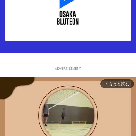
ADVERTISEMENT
もっと読む
arrow_forward_ios