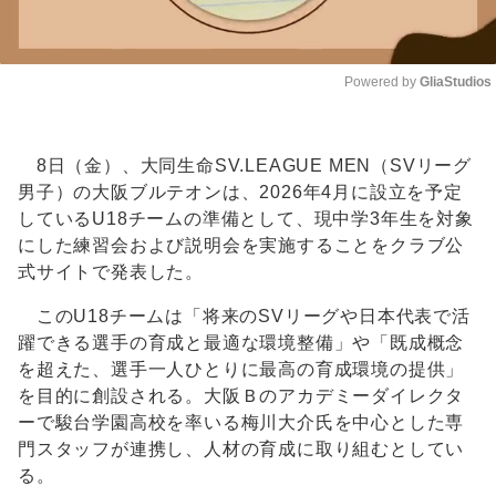
Powered by 
GliaStudios
Unmute
8日（金）、大同生命SV.LEAGUE MEN（SVリーグ
男子）の大阪ブルテオンは、2026年4月に設立を予定
しているU18チームの準備として、現中学3年生を対象
にした練習会および説明会を実施することをクラブ公
式サイトで発表した。
このU18チームは「将来のSVリーグや日本代表で活
躍できる選手の育成と最適な環境整備」や「既成概念
を超えた、選手一人ひとりに最高の育成環境の提供」
を目的に創設される。大阪Ｂのアカデミーダイレクタ
ーで駿台学園高校を率いる梅川大介氏を中心とした専
門スタッフが連携し、人材の育成に取り組むとしてい
る。