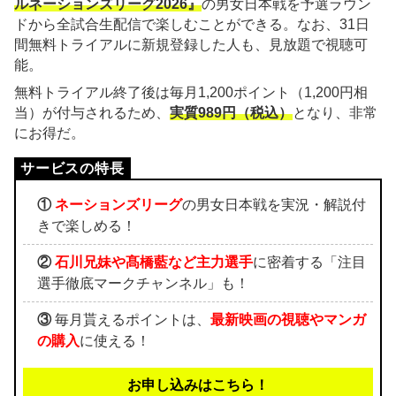
ルネーションズリーグ2026』
の男女日本戦を予選ラウン
ドから全試合生配信で楽しむことができる。なお、31日
間無料トライアルに新規登録した人も、見放題で視聴可
能。
無料トライアル終了後は毎月1,200ポイント（1,200円相
当）が付与されるため、
実質989円（税込）
となり、非常
にお得だ。
①
ネーションズリーグ
の男女日本戦を実況・解説付
きで楽しめる！
②
石川兄妹や髙橋藍など主力選手
に密着する「注目
選手徹底マークチャンネル」も！
③
毎月貰えるポイントは、
最新映画の視聴やマンガ
の購入
に使える！
お申し込みはこちら！