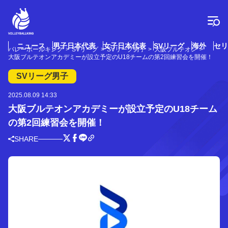
コ
ン
テ
ン
ツ
ニュース
男子日本代表
女子日本代表
SVリーグ
海外
セリ
バレーボールキング
SVリーグ
SVリーグ男子
大阪ブルテオン
へ
大阪ブルテオンアカデミーが設立予定のU18チームの第2回練習会を開催！
ス
キ
SVリーグ男子
ッ
プ
2025.08.09 14:33
大阪ブルテオンアカデミーが設立予定のU18チーム
の第2回練習会を開催！
SHARE