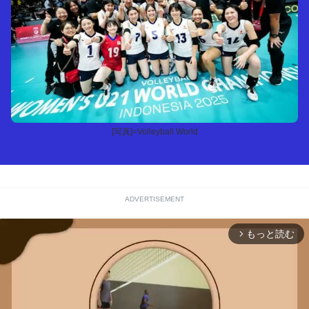
[写真]=Volleyball World
ADVERTISEMENT
もっと読む
arrow_forward_ios