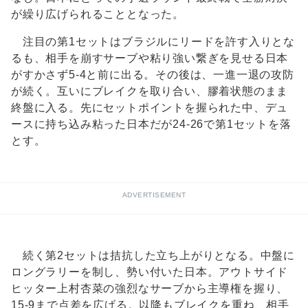
が繰り広げられることとなった。
注目の第1セットはブラジルにリードを許す入りとな
るも、相手を崩すサーブや粘り強い繋ぎを見せる日本
がすかさず5-4と前に出る。その後は、一進一退の攻防
が続く。互いにブレイクを取り合い、膠着状態のまま
終盤に入る。先にセットポイントを握られた中、デュ
ースに持ち込み粘った日本だが24-26で第1セットを落
とす。
ADVERTISEMENT
続く第2セットは拮抗した立ち上がりとなる。中盤に
ロングラリーを制し、勢い付いた日本。アウトサイド
ヒッター上村杏菜の強烈なサーブから主導権を握り、
15-9まで点差を広げる。以降もブレイクを重ね、相手