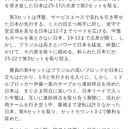
を突き放した日本は25-17の大差で第2セットを取る。
第3セットは序盤、サービスエースで流れを引き寄せ
た日本が先行する。ミスの目立つ相手に対し、攻守で
安定感を見せる日本は12-7までリードを広げる。中盤
もボールを落とさない日本。19-12まで点差が開く。し
かし、ブラジルは高さとパワーで日本を猛追。終盤に
かけて、その差を徐々に縮める。粘られた日本だが、
25-22で第3セットを取り切る。
勝負の第4セットはブラジルの高いブロックが日本に
立ちはだかり、1-5と先行される入りに。しかし、ミド
ルブロッカー伊藤一葉のサーブから連続得点を決めた
日本は、すぐさま同点に追いつく。日本リードで入っ
た中盤は、互いに連続得点を取り合う展開に。流れが
両チームを行き交う中、最後まで逆転は許さなかった
日本。第4セットを取り、セットカウント3-1で勝利を
収めた。