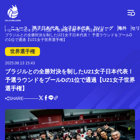
コ
ン
テ
ン
ツ
ニュース
男子日本代表
女子日本代表
SVリーグ
海外
セリ
バレーボールキング
代表
世界選手権
女子日本代表
へ
ブラジルとの全勝対決を制したU21女子日本代表！ 予選ラウンドをプールD
ス
の1位で通過【U21女子世界選手権】
キ
世界選手権
ッ
プ
2025.08.13 15:43
ブラジルとの全勝対決を制したU21女子日本代表！
予選ラウンドをプールDの1位で通過【U21女子世界
選手権】
SHARE