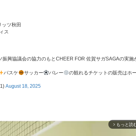
ブリッツ秋田
ティス
興協議会の協力のもとCHEER FOR 佐賀サガSAGAの実施
バスケ
サッカー
バレー
の観れるチケットの販売はホ
1)
August 18, 2025
もっと読
arrow_forward_ios