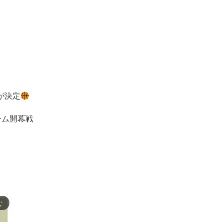
が決定
ーム開幕戦
む