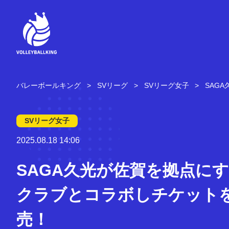
コ
ン
テ
ン
ツ
へ
ス
キ
バレーボールキング
SVリーグ
SVリーグ女子
SAG
ッ
プ
SVリーグ女子
2025.08.18 14:06
SAGA久光が佐賀を拠点にす
クラブとコラボしチケット
売！