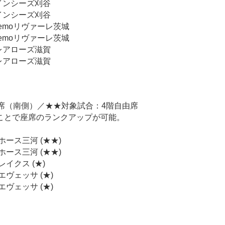
 クインシーズ刈谷
 クインシーズ刈谷
stemoリヴァーレ茨城
stemoリヴァーレ茨城
 東レアローズ滋賀
 東レアローズ滋賀
席（南側）／★★対象試合：4階自由席
ことで座席のランクアップが可能。
ーホース三河 (★★)
ーホース三河 (★★)
レイクス (★)
阪エヴェッサ (★)
阪エヴェッサ (★)