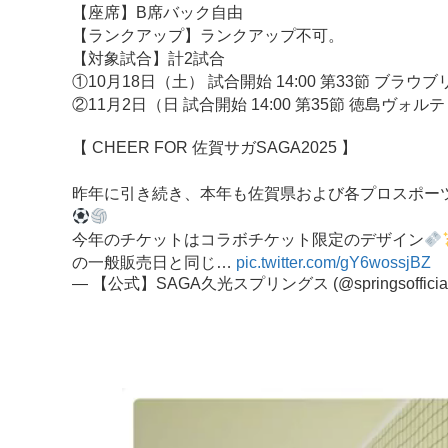
【座席】B席バック自由
【ランクアップ】ランクアップ不可。
【対象試合】計2試合
①10月18日（土） 試合開始 14:00 第33節 ブラウ
②11月2日（日 試合開始 14:00 第35節 徳島ヴォル
【 CHEER FOR 佐賀サガSAGA2025 】
昨年に引き続き、本年も佐賀県および各プロスポーツ振
今年のチケットはコラボチケット限定のデザイン
の一般販売日と同じ…
pic.twitter.com/gY6wossjBZ
— 【公式】SAGA久光スプリングス (@springsofficia