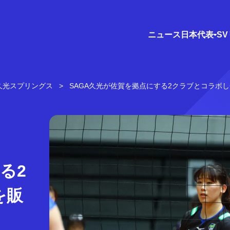
ニュース
日本代表
S
A久光スプリングス
SAGA久光が佐賀を拠点にする2クラブとコラボ
る2
を販