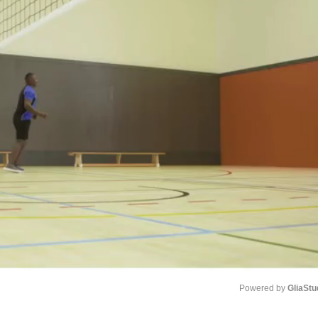
Powered by 
GliaStu