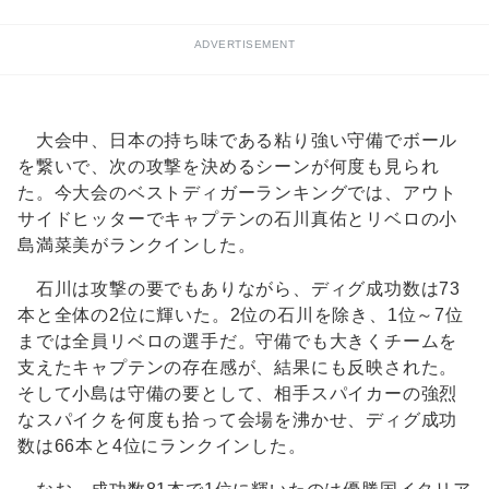
ADVERTISEMENT
大会中、日本の持ち味である粘り強い守備でボール
を繋いで、次の攻撃を決めるシーンが何度も見られ
た。今大会のベストディガーランキングでは、アウト
サイドヒッターでキャプテンの石川真佑とリベロの小
島満菜美がランクインした。
石川は攻撃の要でもありながら、ディグ成功数は73
本と全体の2位に輝いた。2位の石川を除き、1位～7位
までは全員リベロの選手だ。守備でも大きくチームを
支えたキャプテンの存在感が、結果にも反映された。
そして小島は守備の要として、相手スパイカーの強烈
なスパイクを何度も拾って会場を沸かせ、ディグ成功
数は66本と4位にランクインした。