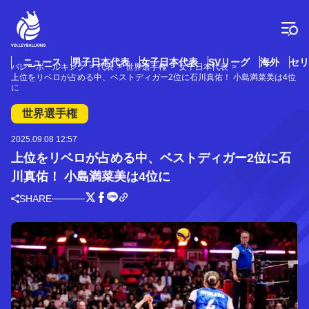
コ
ン
テ
ン
ツ
ニュース
男子日本代表
女子日本代表
SVリーグ
海外
セリ
バレーボールキング
代表
世界選手権
女子日本代表
へ
上位をリベロが占める中、ベストディガー2位に石川真佑！ 小島満菜美は4位
ス
に
キ
世界選手権
ッ
プ
2025.09.08 12:57
上位をリベロが占める中、ベストディガー2位に石
川真佑！ 小島満菜美は4位に
SHARE