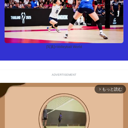
[写真]=Volleyball World
ADVERTISEMENT
もっと読む
arrow_forward_ios