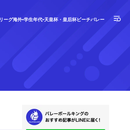
Vリーグ
海外
学生年代
天皇杯・皇后杯
ビーチバレー