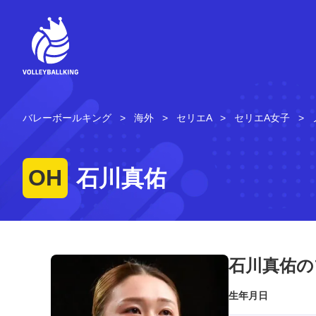
コ
ン
テ
ン
ツ
へ
ス
キ
バレーボールキング
海外
セリエA
セリエA女子
ッ
プ
OH
石川真佑
石川真佑の
生年月日