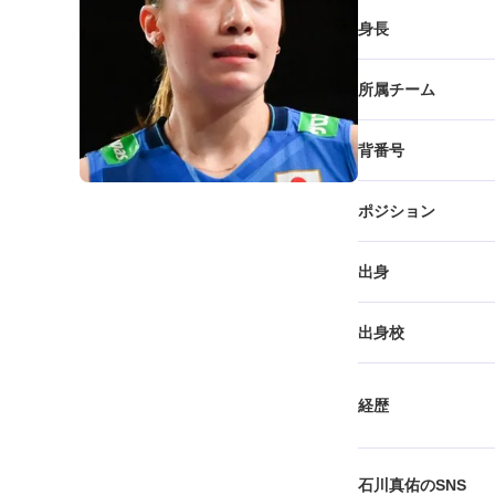
身長
所属チーム
背番号
ポジション
出身
出身校
経歴
石川真佑のSNS