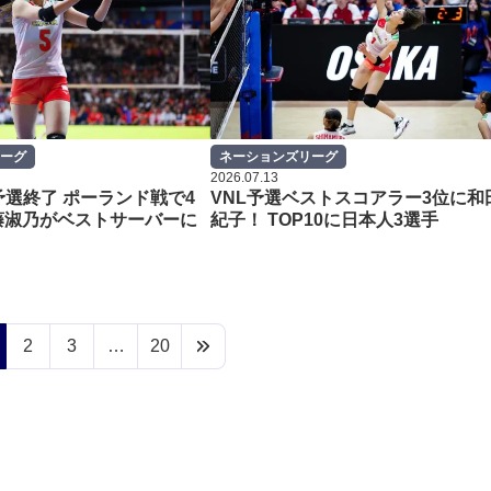
ーグ
ネーションズリーグ
2026.07.13
予選終了 ポーランド戦で4
VNL予選ベストスコアラー3位に和
藤淑乃がベストサーバーに
紀子！ TOP10に日本人3選手
！
2
3
…
20