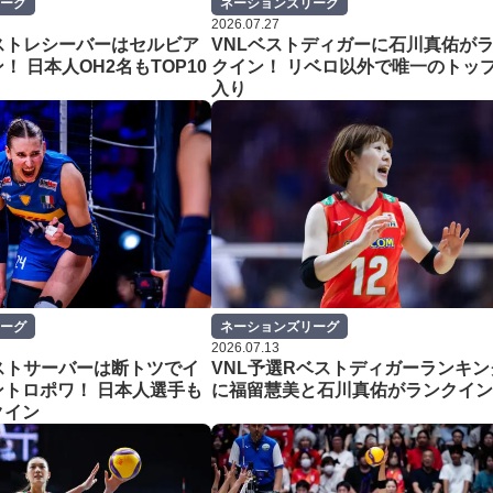
ーグ
ネーションズリーグ
2026.07.27
ストレシーバーはセルビア
VNLベストディガーに石川真佑が
！ 日本人OH2名もTOP10
クイン！ リベロ以外で唯一のトップ
入り
ーグ
ネーションズリーグ
2026.07.13
ストサーバーは断トツでイ
VNL予選Rベストディガーランキン
トロポワ！ 日本人選手も
に福留慧美と石川真佑がランクイン
クイン