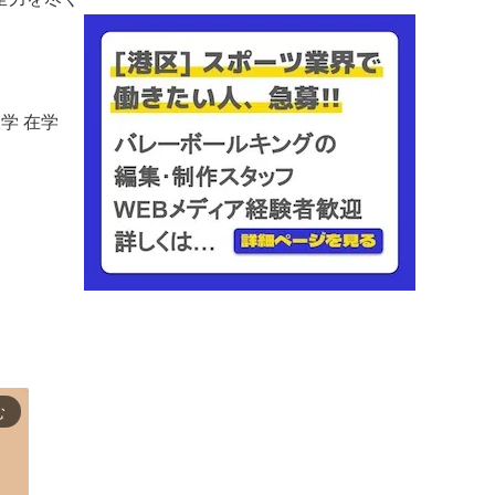
学 在学
む