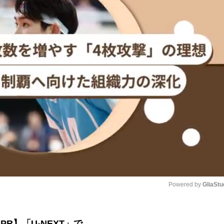
Powered by 
GliaStu
Unmute
PR】「U-NEXT」で