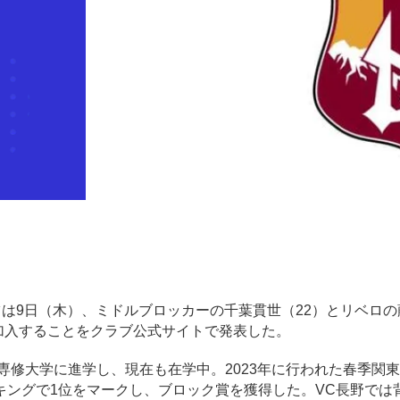
デンツは9日（木）、ミドルブロッカーの千葉貫世（22）とリベロ
して加入することをクラブ公式サイトで発表した。
専修大学に進学し、現在も在学中。2023年に行われた春季関東
ングで1位をマークし、ブロック賞を獲得した。VC長野では