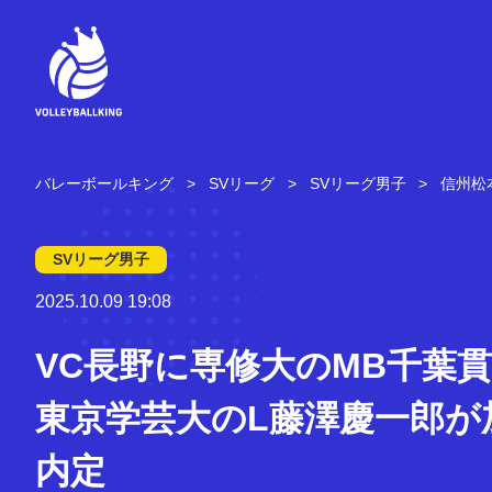
コ
ン
テ
ン
ツ
へ
ス
キ
バレーボールキング
SVリーグ
SVリーグ男子
信州松
ッ
プ
SVリーグ男子
2025.10.09 19:08
VC長野に専修大のMB千葉
東京学芸大のL藤澤慶一郎が
内定