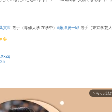
千葉貫世
選手（専修大学 在学中）
#藤澤慶一郎
選手（東京学芸大
p1XxZq
025
もっと読
arrow_forward_ios