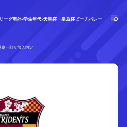
Vリーグ
海外
学生年代
天皇杯・皇后杯
ビーチバレー
澤慶一郎が加入内定