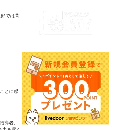
長野では背
ことに感
指導者、
全力を尽く