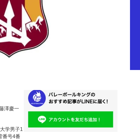
の藤澤慶一
大学男子1
背番号4番