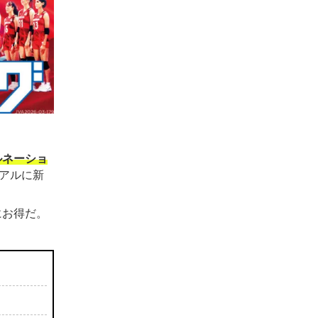
ルネーショ
アルに新
にお得だ。