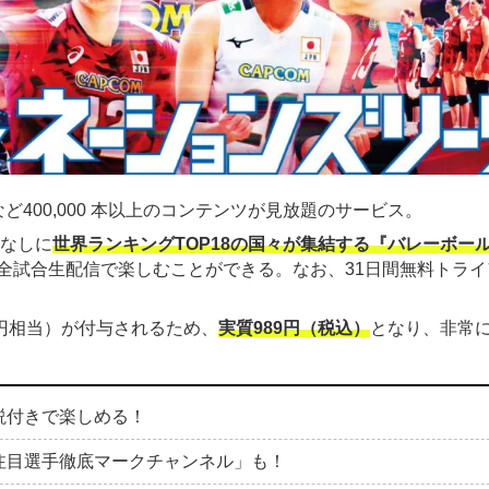
ど400,000 本以上のコンテンツが見放題のサービス。
金なしに
世界ランキングTOP18の国々が集結する『バレーボー
全試合生配信で楽しむことができる。なお、31日間無料トライ
00円相当）が付与されるため、
実質989円（税込）
となり、非常
説付きで楽しめる！
注目選手徹底マークチャンネル」も！