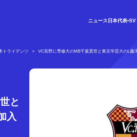
ニュース
日本代表
S
本トライデンツ
VC長野に専修大のMB千葉貫世と東京学芸大のL藤
貫世と
加入