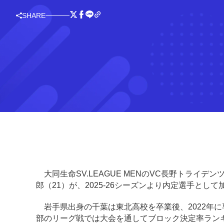
SHARE
大同生命SV.LEAGUE MENのVC長野トライ
郎（21）が、2025-26シーズンより内定選手と
岩手県出身の千葉は東北高校を卒業後、2022年に
部のリーグ戦では大会を通してブロック決定率ランキ