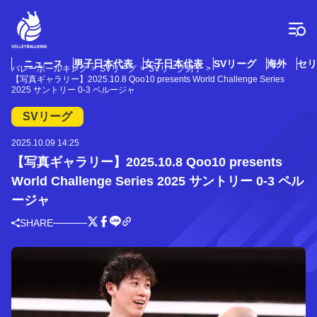
コ
ン
テ
ン
ツ
ニュース
男子日本代表
女子日本代表
SVリーグ
海外
セリ
バレーボールキング
SVリーグ
SVリーグ男子
へ
【写真ギャラリー】2025.10.8 Qoo10 presents World Challenge Series
ス
2025 サントリー 0-3 ペルージャ
キ
SVリーグ
ッ
プ
2025.10.09 14:25
【写真ギャラリー】2025.10.8 Qoo10 presents
World Challenge Series 2025 サントリー 0-3 ペル
ージャ
SHARE