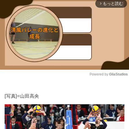
もっと読む
arrow_forward_ios
Powered by 
GliaStudios
Unmute
[写真]=山田高央