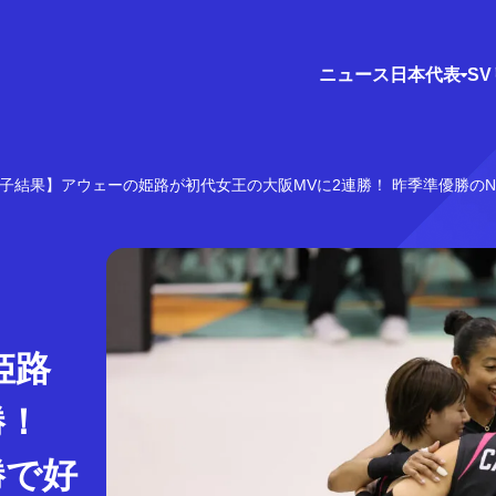
ニュース
日本代表
S
女子結果】アウェーの姫路が初代女王の大阪MVに2連勝！ 昨季準優勝の
姫路
勝！
勝で好