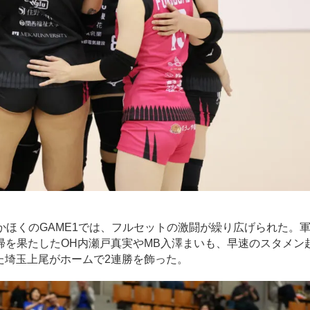
ほくのGAME1では、フルセットの激闘が繰り広げられた。
帰を果たしたOH内瀬戸真実やMB入澤まいも、早速のスタメン
した埼玉上尾がホームで2連勝を飾った。