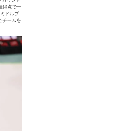
トカウント
続得点で一
もミドルブ
でチームを