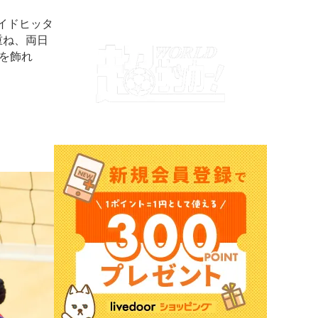
イドヒッタ
重ね、両日
を飾れ