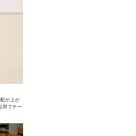
軍配が上が
起用でチー