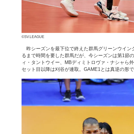
©SV.LEAGUE
昨シーズンを最下位で終えた群馬グリーンウイング
るまで時間を要した群馬だが、今シーズンは第1節の
ィ・タントウイー、MBディミトロヴァ・ナシャら外
セット目以降は刈谷が連取。GAME1とは真逆の形