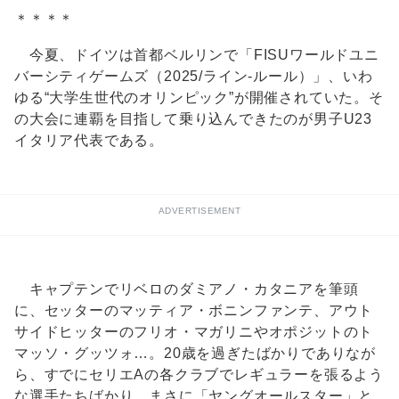
＊＊＊＊
今夏、ドイツは首都ベルリンで「FISUワールドユニ
バーシティゲームズ（2025/ライン-ルール）」、いわ
ゆる“大学生世代のオリンピック”が開催されていた。そ
の大会に連覇を目指して乗り込んできたのが男子U23
イタリア代表である。
ADVERTISEMENT
キャプテンでリベロのダミアノ・カタニアを筆頭
に、セッターのマッティア・ボニンファンテ、アウト
サイドヒッターのフリオ・マガリニやオポジットのト
マッソ・グッツォ…。20歳を過ぎたばかりでありなが
ら、すでにセリエAの各クラブでレギュラーを張るよう
な選手たちばかり。まさに「ヤングオールスター」と