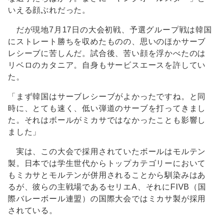
いえる顔ぶれだった。
だが現地7月17日の大会初戦、予選グループ戦は韓国
にストレート勝ちを収めたものの、思いのほかサーブ
レシーブに苦しんだ。試合後、苦い顔を浮かべたのは
リベロのカタニア。自身もサービスエースを許してい
た。
「まず韓国はサーブレシーブがよかったですね。と同
時に、とても速く、低い弾道のサーブを打ってきまし
た。それはボールがミカサではなかったことも影響し
ました」
実は、この大会で採用されていたボールはモルテン
製。日本では学生世代からトップカテゴリーにおいて
もミカサとモルテンが併用されることから馴染みはあ
るが、彼らの主戦場であるセリエA、それにFIVB（国
際バレーボール連盟）の国際大会ではミカサ製が採用
されている。