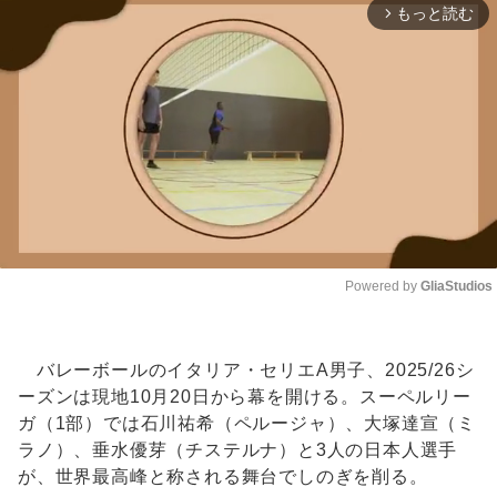
もっと読む
arrow_forward_ios
Powered by 
GliaStudios
Unmute
バレーボールのイタリア・セリエA男子、2025/26シ
ーズンは現地10月20日から幕を開ける。スーペルリー
ガ（1部）では石川祐希（ペルージャ）、大塚達宣（ミ
ラノ）、垂水優芽（チステルナ）と3人の日本人選手
が、世界最高峰と称される舞台でしのぎを削る。