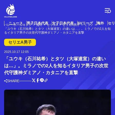
コ
ン
テ
ン
ツ
ニュース
男子日本代表
女子日本代表
SVリーグ
海外
セリ
バレーボールキング
海外
セリエA
セリエA男子
ミラノ
へ
「ユウキ（石川祐希）とタツ（大塚達宣）の違いは…」。ミラノでの2人を知
ス
るイタリア男子の次世代守護神ダミアノ・カタニアを直撃
キ
セリエA男子
ッ
プ
2025.10.17 12:05
「ユウキ（石川祐希）とタツ（大塚達宣）の違い
は…」。ミラノでの2人を知るイタリア男子の次世
代守護神ダミアノ・カタニアを直撃
SHARE