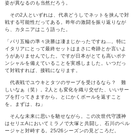
姿が異なるのも当然だろう。
その2人といずれは、代表どうしでネットを挟んで対
戦する可能性だってある。昨年の激闘を振り返りなが
ら、カタニアはこう語った。
「パリ五輪の準々決勝は凄まじかったですね…。特に
イタリアにとって最終セットはまさに奇跡とか言いよ
うがありませんでした。ですが日本がとても高いポテ
ンシャルを備えていることを実感しました。いつだっ
て対戦すれば、接戦になります。
代表戦でユウキとタツのサーブを受けるなら？ 難
しいなぁ（笑）。2人とも変化を織り交ぜた、いいサー
ブを打ってきますから。とにかくボールを返すこと
を。まずは、ね」
そんな未来に思いを馳せながら。この次世代守護神
はセリエAにおいてミラノで大塚と共闘し、石川のペル
ージャと対峙する。25/26シーズンの見どころだ。