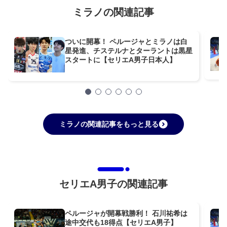
ミラノの関連記事
ついに開幕！ ペルージャとミラノは白
星発進、チステルナとターラントは黒星
スタートに【セリエA男子日本人】
ミラノの関連記事をもっと見る
セリエA男子の関連記事
ペルージャが開幕戦勝利！ 石川祐希は
途中交代も18得点【セリエA男子】