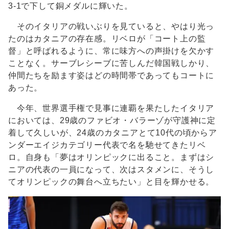
3-1で下して銅メダルに輝いた。
そのイタリアの戦いぶりを見ていると、やはり光っ
たのはカタニアの存在感。リベロが「コート上の監
督」と呼ばれるように、常に味方への声掛けを欠かす
ことなく。サーブレシーブに苦しんだ韓国戦しかり、
仲間たちを励ます姿はどの時間帯であってもコートに
あった。
今年、世界選手権で見事に連覇を果たしたイタリア
においては、29歳のファビオ・バラーゾが守護神に定
着して久しいが、24歳のカタニアとて10代の頃からア
ンダーエイジカテゴリー代表で名を馳せてきたリベ
ロ。自身も「夢はオリンピックに出ること。まずはシ
ニアの代表の一員になって、次はスタメンに、そうし
てオリンピックの舞台へ立ちたい」と目を輝かせる。