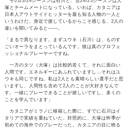
その23/24シーズンは石川と、翌24/25シーズンは大
塚とチームメートになっている。いわば、カタニアは
日本人アウトサイドヒッターを最も知る人物の一人と
いうわけだ。身近で接しているからこそ感じる、2人の
違いを聞いてみると――。
「まるで異なります。まずユウキ（石川）は、ものす
ごいオーラをまとっているんです。彼は真のプロフェ
ッショナルプレーヤーですね。
一方のタツ（大塚）は比較的若くて、それに面白い
人間です。エネルギーにあふれていますし…それはユ
ウキも同じですね。私は2人とも素晴らしい選手だと思
いますし、人間性も含めて2人のことが大好きなんで
す。一緒にプレーできることが嬉しいですし、多くの
ことを学んでいます」
カタニアがミラノに移籍した際に、すでに石川はイ
タリアで実績を重ねていた。対照的に、大塚は昨季が
初めての海外でのプレーだった。カタニアの目に映る