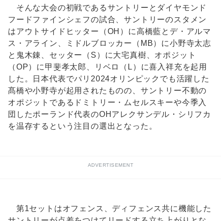
そんな大会の初戦であるサントリーとダイヤモンド
フードファインシェフの試合、サントリーのスタメン
はアウトサイドヒッター（OH）に高橋藍とデ・アルマ
ス・アライン、ミドルブロッカー（MB）に小野寺太志
と鬼木錬、セッター（S）に大宅真樹、オポジット
（OP）に甲斐孝太郎、リベロ（L）に喜入祥充を起用
した。日本代表でパリ2024オリンピックでも活躍した
髙橋や小野寺が起用されたものの、サントリー不動の
オポジットであるドミトリー・ムセルスキーや今季入
団したポーランド代表のOHアレクサンデル・シリフカ
を温存するという注目の選出となった。
ADVERTISEMENT
第1セットはオフェンス、ディフェンス共に機能した
サントリーが点差をつけてリードする立ち上がりとな