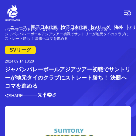
コ
ン
テ
ン
ツ
ニュース
男子日本代表
女子日本代表
SVリーグ
海外
セリ
バレーボールキング
SVリーグ
サントリーサンバーズ大阪
へ
ジャパンバレーボールアジアツアー初戦でサントリーが地元タイのクラブに
ス
ストレート勝ち！ 決勝へコマを進める
キ
SVリーグ
ッ
プ
2024.09.14 18:20
ジャパンバレーボールアジアツアー初戦でサントリ
ーが地元タイのクラブにストレート勝ち！ 決勝へ
コマを進める
SHARE