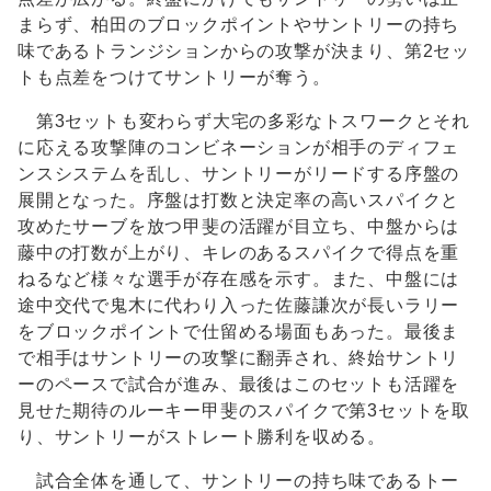
まらず、柏田のブロックポイントやサントリーの持ち
味であるトランジションからの攻撃が決まり、第2セッ
トも点差をつけてサントリーが奪う。
第3セットも変わらず大宅の多彩なトスワークとそれ
に応える攻撃陣のコンビネーションが相手のディフェ
ンスシステムを乱し、サントリーがリードする序盤の
展開となった。序盤は打数と決定率の高いスパイクと
攻めたサーブを放つ甲斐の活躍が目立ち、中盤からは
藤中の打数が上がり、キレのあるスパイクで得点を重
ねるなど様々な選手が存在感を示す。また、中盤には
途中交代で鬼木に代わり入った佐藤謙次が長いラリー
をブロックポイントで仕留める場面もあった。最後ま
で相手はサントリーの攻撃に翻弄され、終始サントリ
ーのペースで試合が進み、最後はこのセットも活躍を
見せた期待のルーキー甲斐のスパイクで第3セットを取
り、サントリーがストレート勝利を収める。
試合全体を通して、サントリーの持ち味であるトー