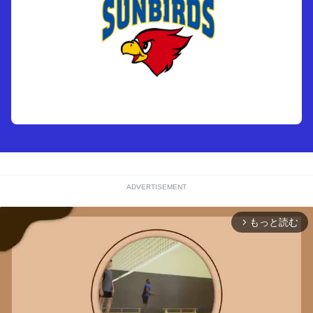
ADVERTISEMENT
もっと読む
arrow_forward_ios