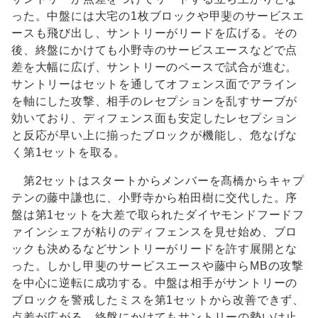
った。中盤には大宅の1枚ブロックや甲斐のサービスエ
ースも飛び出し、サントリーがリードを広げる。その
後、終盤にかけても小野寺のサービスエースなどで点
差を大幅に広げ、サントリーのペースで試合が進む。
サントリーはセットを通してオフェンス面でアライン
を軸にした攻撃、相手のレセプションを乱すサーブが
効いており、ディフェンス面も安定したレセプション
と反応が早い上に揃ったブロックが機能し、危なげな
く第1セットを取る。
第2セットはスタートからメンバーを髙橋からキャプ
テンの藤中謙也に、小野寺から柏田樹に交代した。序
盤は第1セットを大差で取られたダイヤモンドフードフ
ァインシェフが粘りのディフェンスを見せ始め、ブロ
ックも決めるなどサントリーがリードを許す展開とな
った。しかし甲斐のサービスエースや藤中らMBの攻撃
を中心に逆転に成功する。中盤は相手がサントリーの
ブロックを警戒したミスを第1セットから改善できず、
点差が広がる。終盤にかけてもサントリーの勢いは止