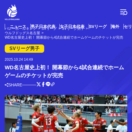
コ
ン
テ
ン
ツ
ニュース
男子日本代表
女子日本代表
SVリーグ
海外
セリ
バレーボールキング
SVリーグ
SVリーグ男子
へ
ウルフドッグス名古屋
ス
WD名古屋史上初！ 開幕節から4試合連続でホームゲームのチケットが完売
キ
SVリーグ男子
ッ
プ
2025.10.24 14:49
WD名古屋史上初！ 開幕節から4試合連続でホーム
ゲームのチケットが完売
SHARE