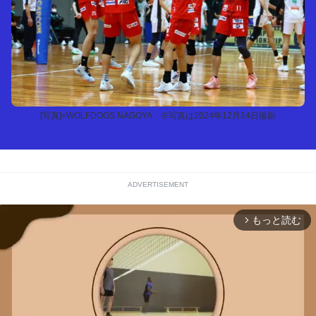
[写真]=WOLFDOGS NAGOYA ※写真は2024年12月14日撮影
ADVERTISEMENT
もっと読む
arrow_forward_ios