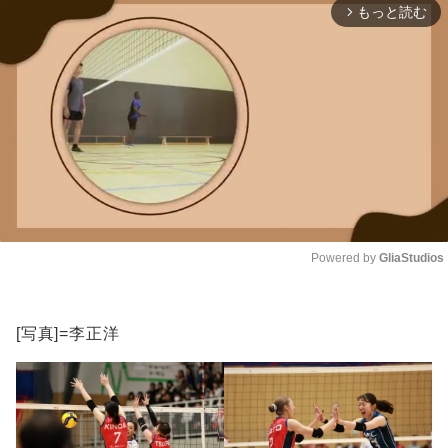
もっと読む
arrow_forward_ios
Powered by 
GliaStudios
Unmute
[写真]=李正洋