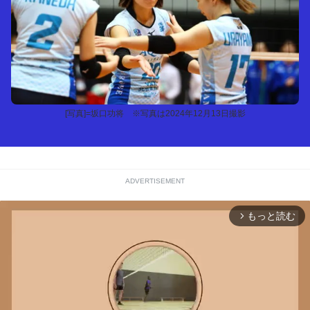
[写真]=坂口功将 ※写真は2024年12月13日撮影
ADVERTISEMENT
もっと読む
arrow_forward_ios