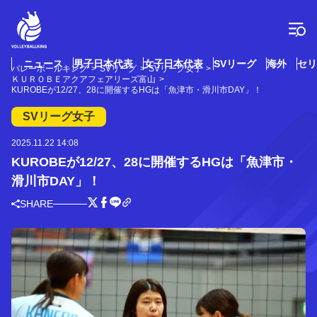
コ
ン
テ
ン
ツ
ニュース
男子日本代表
女子日本代表
SVリーグ
海外
セリ
バレーボールキング
SVリーグ
SVリーグ女子
へ
ＫＵＲＯＢＥアクアフェアリーズ富山
ス
KUROBEが12/27、28に開催するHGは「魚津市・滑川市DAY」！
キ
SVリーグ女子
ッ
プ
2025.11.22 14:08
KUROBEが12/27、28に開催するHGは「魚津市・
滑川市DAY」！
SHARE