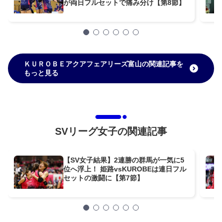
が両日フルセットで痛み分け【第8節】
ＫＵＲＯＢＥアクアフェアリーズ富山の関連記事を
もっと見る
SVリーグ女子の関連記事
【SV女子結果】2連勝の群馬が一気に5
位へ浮上！ 姫路vsKUROBEは連日フル
セットの激闘に【第7節】