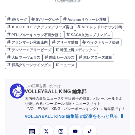
ADVERTISEMENT
SVリーグ
SVリーグ女子
Astemoリヴァーレ茨城
ＫＵＲＯＢＥアクアフェアリーズ富山
NECレッドロケッツ川崎
PFUブルーキャッツ石川かほく
SAGA久光スプリングス
アランマーレ秋田庄内
アリーザ愛知
ヴィクトリーナ姫路
デンソーエアリービーズ
埼玉上尾メディックス
大阪マーヴェラス
岡山シーガルズ
東レアローズ滋賀
群馬グリーンウイングス
ニュース
この記事を書いたのは
VOLLEYBALL KING 編集部
国内外の最新ニュースや注目選手の特集、バレーボールをよ
り楽しめるバレーボール情報・ニュースサイト
『VOLLEYBALLKING（バレーボールキング）』編集部です！
VOLLEYBALL KING 編集部 の記事をもっと見る