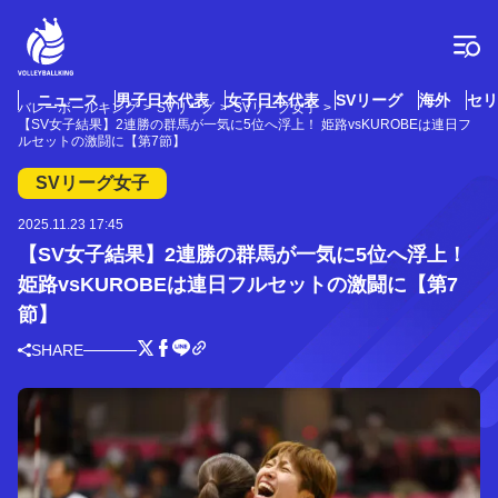
コ
ン
テ
ン
ツ
ニュース
男子日本代表
女子日本代表
SVリーグ
海外
セリ
バレーボールキング
SVリーグ
SVリーグ女子
へ
【SV女子結果】2連勝の群馬が一気に5位へ浮上！ 姫路vsKUROBEは連日フ
ス
ルセットの激闘に【第7節】
キ
SVリーグ女子
ッ
プ
2025.11.23 17:45
【SV女子結果】2連勝の群馬が一気に5位へ浮上！
姫路vsKUROBEは連日フルセットの激闘に【第7
節】
SHARE