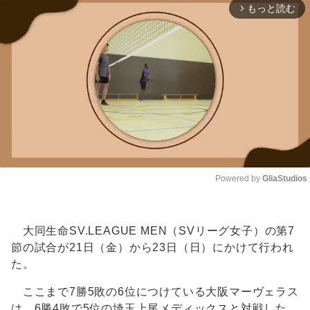
もっと読む
arrow_forward_ios
Powered by 
GliaStudios
Unmute
大同生命SV.LEAGUE MEN（SVリーグ女子）の第7
節の試合が21日（金）から23日（日）にかけて行われ
た。
ここまで7勝5敗の6位につけている大阪マーヴェラス
は、6勝4敗で5位の埼玉上尾メディックスと対戦した。