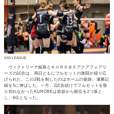
©SV.LEAGUE
ヴィクトリーナ姫路とＫＵＲＯＢＥアクアフェアリ
ーズの試合は、両日ともにフルセットの激闘が繰り広
げられた。この2戦を制したのはホームの姫路。連勝記
録を5に伸ばした。一方、2試合続けてフルセットを取
り切れなかったKUROBEは前節から順位を2つ落と
し、6位となった。