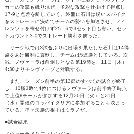
カーの攻撃も織り混ぜ、多彩な攻撃を仕掛けて得点し
17-9と点差を離していく。終盤に石川は鋭いスパイク
をストレートに決めてチームの勢いを加速させ、フィ
レンツェを寄せ付けず25-16で3セット目も奪い、セッ
トカウント3-0でストレート勝利を飾った。
リーグ戦では3試合ぶりに出場を果たした石川は14得
点をあげ勝利に貢献し、チームは5連勝としている。次
戦、ノヴァーラは前倒しとなる第19節を、11日（木）
4:30よりモンヴィーゾと対戦する。
また、シーズン前半の第13節のすべての試合が終了
し、10勝3敗で4位につけるノヴァーラは前半終了時点
で上位8チームが参加する12月30日（火）と31日
（水）開催のコッパイタリアに参加することも決まっ
ている。準々決勝の相手はミラノだ。
■試合結果
ノヴァーラ 3-0 フィレンツェ