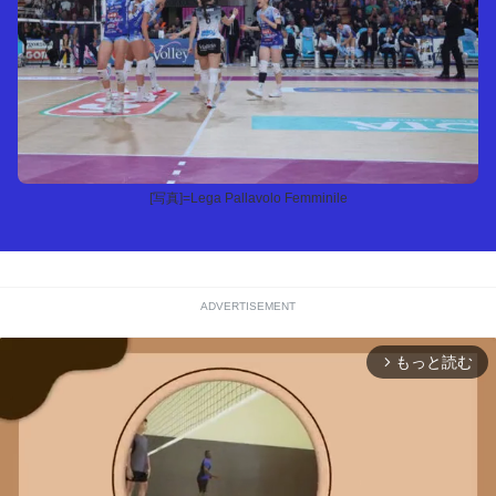
[写真]=Lega Pallavolo Femminile
ADVERTISEMENT
もっと読む
arrow_forward_ios