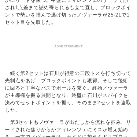
かにリードを保つ。中盤にフィレンツェのサーブで崩
され1点差まで詰め寄られるも立て直し、ブロックポイ
ントで勢いを掴んで逃げ切ったノヴァーラが25-21で1
セット目を先取した。
ADVERTISEMENT
続く第2セットは石川が得意の二段トスを打ち切って
先制点をあげ、ブロックポイントも獲得。そして後衛
に回ると丁寧なパスでボールを繋ぐ。終始ノヴァーラ
が主導権を握る展開となり、終盤に石川がスパイクを
決めてセットポイントを握り、そのまま2セットを連取
した。
第3セットもノヴァーラが出だしから流れを掴み、リ
ードされた焦りからかフィレンツェにミスが増え始め
る。一方でノヴァーラは、サイドに加えミドルブロッ