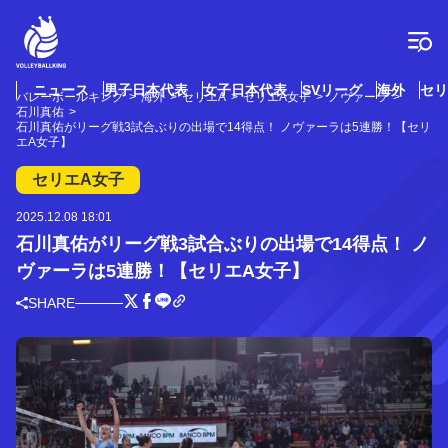
コ
ン
テ
ン
ツ
ニュース
男子日本代表
女子日本代表
SVリーグ
海外
セリ
バレーボールキング
海外
セリエA
セリエA女子
ノヴァーラ
へ
石川真佑
ス
石川真佑がリーグ戦3試合ぶりの出場で14得点！ ノヴァーラは5連勝！【セリ
エA女子】
キ
ッ
セリエA女子
プ
2025.12.08 18:01
石川真佑がリーグ戦3試合ぶりの出場で14得点！ ノ
ヴァーラは5連勝！【セリエA女子】
SHARE