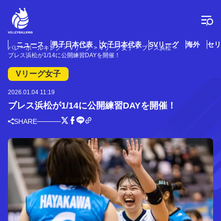
コ
ン
テ
ン
ツ
ニュース
男子日本代表
女子日本代表
SVリーグ
海外
セリ
バレーボールキング
Vリーグ
Vリーグ女子
ブレス浜松
へ
ブレス浜松が1/14に公開練習DAYを開催！
ス
キ
Vリーグ女子
ッ
プ
2026.01.04 11:19
ブレス浜松が1/14に公開練習DAYを開催！
SHARE