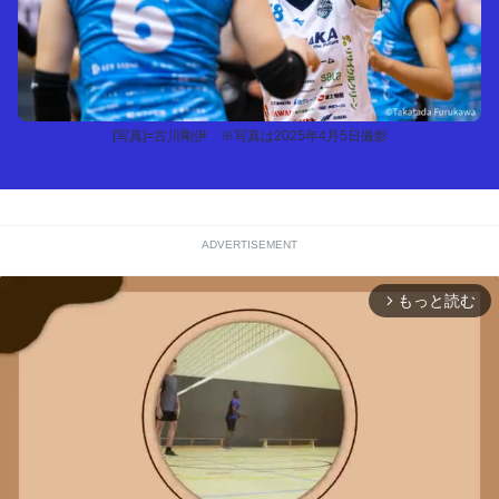
[写真]=古川剛伊 ※写真は2025年4月5日撮影
ADVERTISEMENT
もっと読む
arrow_forward_ios