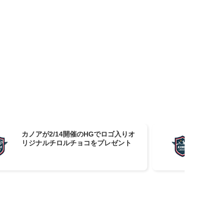
カノアが2/14開催のHGでロゴ入りオ
カノ
リジナルチロルチョコをプレゼント
ナ