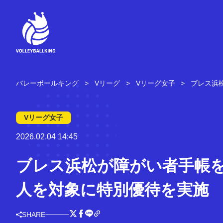
コ
ン
テ
ン
ツ
へ
ス
キ
バレーボールキング
Vリーグ
Vリーグ女子
ブレス浜
ッ
プ
Vリーグ女子
2026.02.04 14:45
ブレス浜松が障がい者手帳
人を対象に特別優待を実施
SHARE