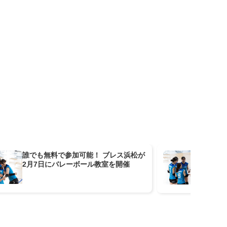
誰でも無料で参加可能！ ブレス浜松が
ブレ
2月7日にバレーボール教室を開催
よう