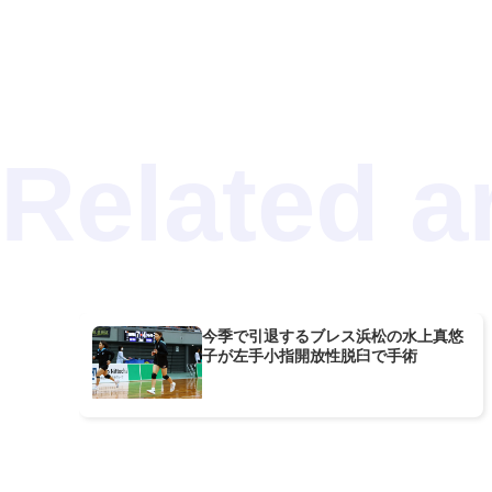
今季で引退するブレス浜松の水上真悠
子が左手小指開放性脱臼で手術