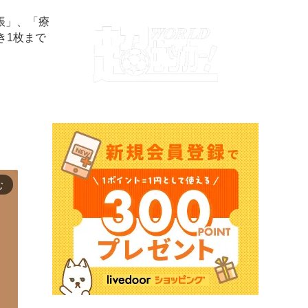
帳」、「療
き1枚まで
む