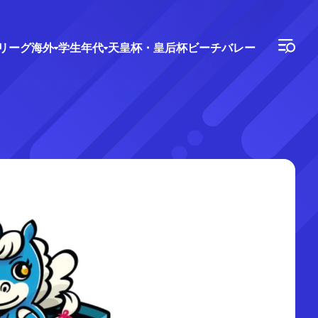
Vリーグ
海外
学生年代
天皇杯・皇后杯
ビーチバレー