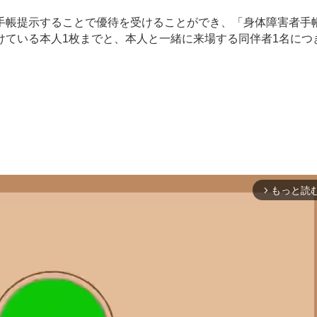
帳提示することで優待を受けることができ、「身体障害者手
ている本人1枚までと、本人と一緒に来場する同伴者1名につ
もっと読
arrow_forward_ios