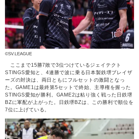
©SV.LEAGUE
ここまで15勝7敗で3位つけているジェイテクト
STINGS愛知と、4連勝で波に乗る日本製鉄堺ブレイザ
ーズの対決は、両日ともにフルセットの激闘となっ
た。GAME1は最終第5セットで終始、主導権を握った
STINGS愛知が勝利。GAME2は粘り強く戦った日鉄堺
BZに軍配が上がった。日鉄堺BZは、この勝利で順位を
7位に上げている。