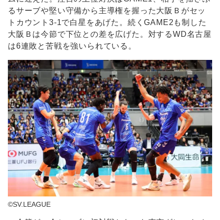
るサーブや堅い守備から主導権を握った大阪Ｂがセッ
トカウント3-1で白星をあげた。続くGAME2も制した
大阪Ｂは今節で下位との差を広げた。対するWD名古屋
は6連敗と苦戦を強いられている。
©SV.LEAGUE