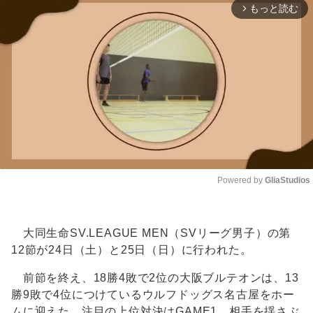
もっと読む
arrow_forward_ios
Powered by 
GliaStudios
Unmute
大同生命SV.LEAGUE MEN（SVリーグ男子）の第
12節が24日（土）と25日（日）に行われた。
前節を終え、18勝4敗で2位の大阪ブルテオンは、13
勝9敗で4位につけているウルフドッグス名古屋をホー
ムに迎えた。注目の上位対決はGAME1、相手を揺さぶ