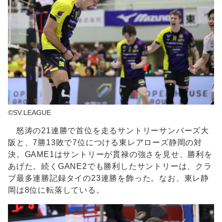
©SV.LEAGUE
怒涛の21連勝で首位を走るサントリーサンバーズ大
阪と、7勝13敗で7位につける東レアローズ静岡の対
決。GAME1はサントリーが貫禄の強さを見せ、勝利を
あげた。続くGANE2でも勝利したサントリーは、クラ
ブ最多連勝記録タイの23連勝を飾った。なお、東レ静
岡は8位に転落している。