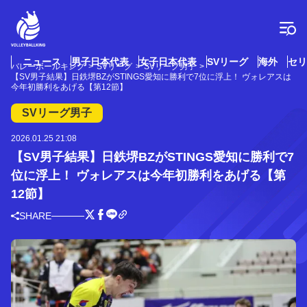
コ
ン
テ
ン
ツ
ニュース
男子日本代表
女子日本代表
SVリーグ
海外
セリ
バレーボールキング
SVリーグ
SVリーグ男子
へ
【SV男子結果】日鉄堺BZがSTINGS愛知に勝利で7位に浮上！ ヴォレアスは
ス
今年初勝利をあげる【第12節】
キ
SVリーグ男子
ッ
プ
2026.01.25 21:08
【SV男子結果】日鉄堺BZがSTINGS愛知に勝利で7
位に浮上！ ヴォレアスは今年初勝利をあげる【第
12節】
SHARE