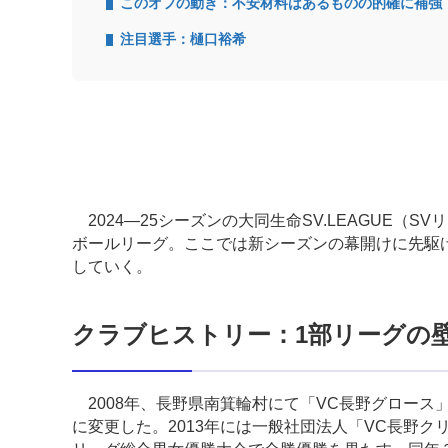
このオフの動き：不安材料はあるものの的確に補強
注目選手：樋口裕希
2024―25シーズンの大同生命SV.LEAGUE（
ボールリーグ。ここでは新シーズンの幕開けに先駆け
していく。
クラブヒストリー：1部リーグの
2008年、長野県南箕輪村にて「VC長野グロース」
に変更した。2013年には一般社団法人「VC長野ク