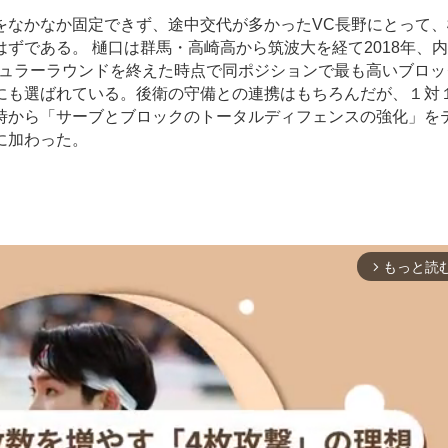
なかなか固定できず、途中交代が多かったVC長野にとって、
ずである。 樋口は群馬・高崎高から筑波大を経て2018年、
レギュラーラウンドを終えた時点で同ポジションで最も高いブロ
にも選ばれている。後衛の守備との連携はもちろんだが、１対
時から「サーブとブロックのトータルディフェンスの強化」を
に加わった。
もっと読
arrow_forward_ios