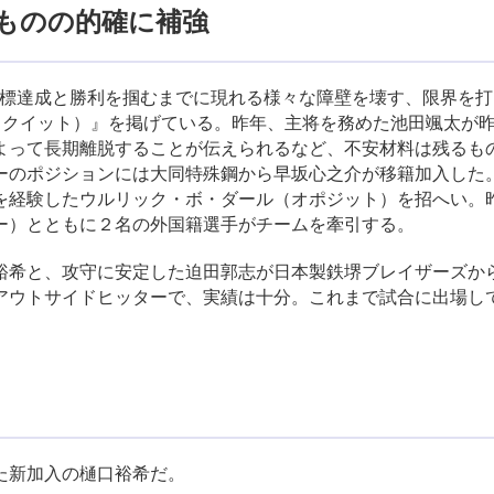
ものの的確に補強
標達成と勝利を掴むまでに現れる様々な障壁を壊す、限界を打
ブレイクイット）』を掲げている。昨年、主将を務めた池田颯太が
よって長期離脱することが伝えられるなど、不安材料は残るも
ーのポジションには大同特殊鋼から早坂心之介が移籍加入した
を経験したウルリック・ボ・ダール（オポジット）を招へい。
ー）とともに２名の外国籍選手がチームを牽引する。
希と、攻守に安定した迫田郭志が日本製鉄堺ブレイザーズか
アウトサイドヒッターで、実績は十分。これまで試合に出場し
た新加入の樋口裕希だ。