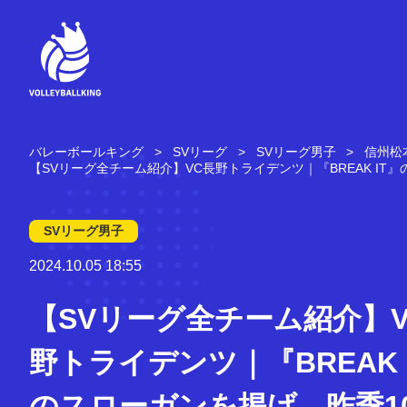
コ
ン
テ
ン
ツ
へ
ス
キ
バレーボールキング
SVリーグ
SVリーグ男子
信州松
ッ
【SVリーグ全チーム紹介】VC長野トライデンツ｜『BREAK I
プ
SVリーグ男子
2024.10.05 18:55
【SVリーグ全チーム紹介】V
野トライデンツ｜『BREAK 
のスローガンを掲げ、昨季1