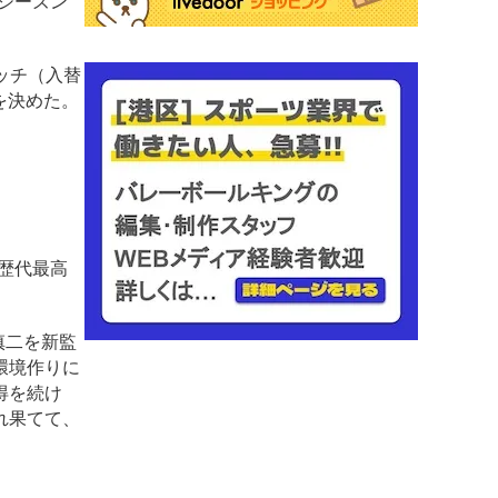
9シーズン
ッチ（入替
を決めた。
は歴代最高
慎二を新監
環境作りに
得を続け
れ果てて、