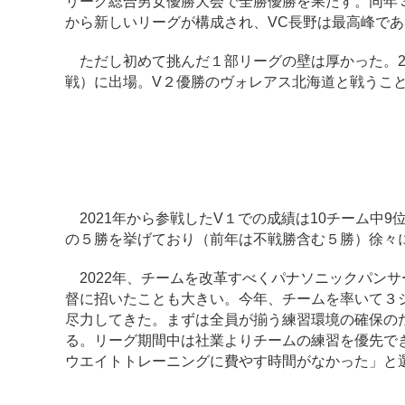
リーグ総合男女優勝大会で全勝優勝を果たす。同年３月
から新しいリーグが構成され、VC長野は最高峰であるD
ただし初めて挑んだ１部リーグの壁は厚かった。202
戦）に出場。V２優勝のヴォレアス北海道と戦うこ
2021年から参戦したV１での成績は10チーム中9
の５勝を挙げており（前年は不戦勝含む５勝）徐々
2022年、チームを改革すべくパナソニックパンサ
督に招いたことも大きい。今年、チームを率いて３
尽力してきた。まずは全員が揃う練習環境の確保の
る。リーグ期間中は社業よりチームの練習を優先で
ウエイトトレーニングに費やす時間がなかった」と