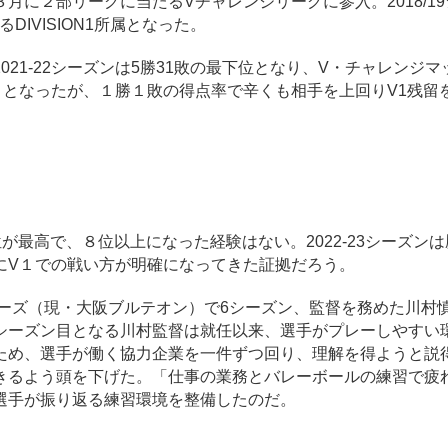
に２部リーグに当たるVチャレンジリーグに参入。2018/1
IVISION1所属となった。
1-22シーズンは5勝31敗の最下位となり、V・チャレンジマ
ととなったが、１勝１敗の得点率で辛くも相手を上回りV1残留
位が最高で、８位以上になった経験はない。2022-23シーズン
にV１での戦い方が明確になってきた証拠だろう。
ーズ（現・大阪ブルテオン）で6シーズン、監督を務めた川村
シーズン目となる川村監督は就任以来、選手がプレーしやすい
ため、選手が働く協力企業を一件ずつ回り、理解を得ようと説
きるよう頭を下げた。「仕事の業務とバレーボールの練習で疲
選手が振り返る練習環境を整備したのだ。