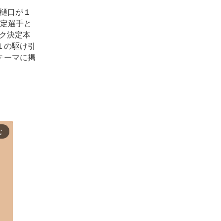
樋口が１
内定選手と
ック決定本
１の駆け引
テーマに掲
む