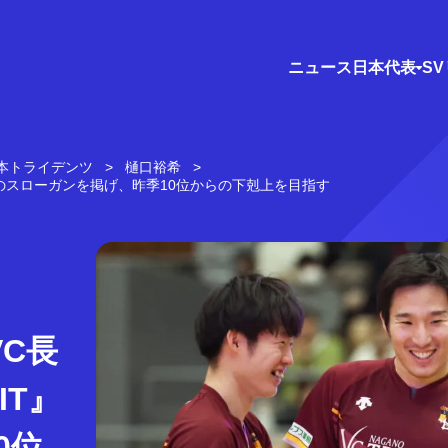
ニュース
日本代表
S
本トライデンツ
樋口裕希
T』のスローガンを掲げ、昨季10位からの下剋上を目指す
C長
IT』
0位