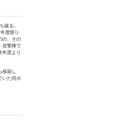
ち破る」
昨年度限り
のの、その
。攻撃陣で
昨年度より
ら移籍し
ていた同ポ