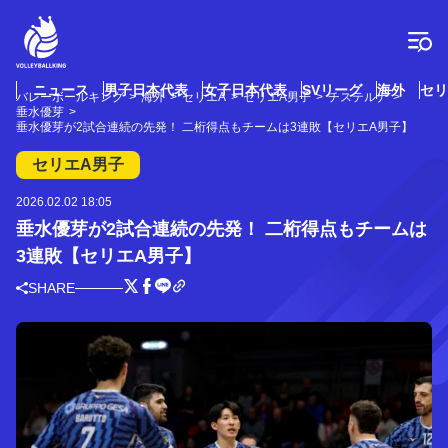
コ
ン
テ
ン
ツ
ニュース
男子日本代表
女子日本代表
SVリーグ
海外
セリ
バレーボールキング
海外
セリエA
セリエA男子
チステルナ
へ
垂水優芽
ス
垂水優芽が2試合連続の先発！ 二桁得点もチームは3連敗【セリエA男子】
キ
セリエA男子
ッ
プ
2026.02.02 18:05
垂水優芽が2試合連続の先発！ 二桁得点もチームは
3連敗【セリエA男子】
SHARE