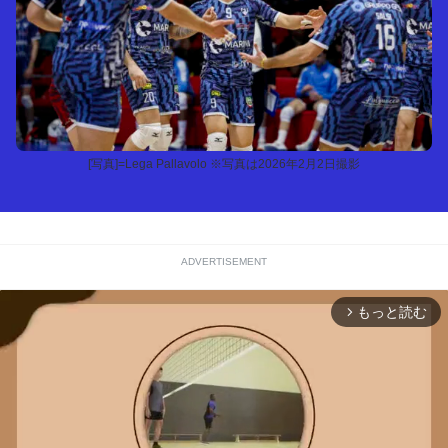
[写真]=Lega Pallavolo ※写真は2026年2月2日撮影
ADVERTISEMENT
もっと読む
arrow_forward_ios