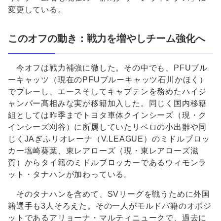
変更している。
このオフの動き：戦力を増やしチーム強化へ
今オフは戦力補強に徹した。その中でも、PFUブル
ーキャッツ（現在のPFUブルーキャッツ石川かほく）
でプレーし、エースそしてキャプテンを務めたハイジ
ャンパー髙相みな実が移籍加入した。同じく国内移籍
組としては昨季までトヨタ車体クインシーズ（現・ク
インシーズ刈谷）に所属していたリベロの小出雛や同
じくJAぎふリオレーナ（V.LEAGUE）のミドルブロッ
カー塩崎葵葉、東レアローズ（現・東レアローズ滋
賀）からタイ籍のミドルブロッカーであるウィモンラ
ット・タナハンが加わっている。
そのタナハンを含めて、SVリーグを戦うために外国
籍選手も3人そろえた。その一人がモルドバ籍のオポジ
ットであるアリョーナ・マルティニュークで、過去に