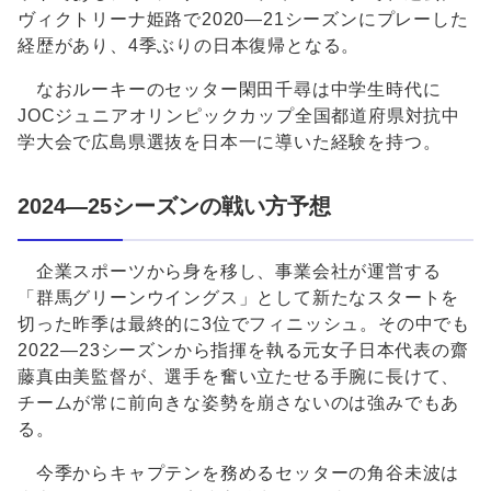
ヴィクトリーナ姫路で2020―21シーズンにプレーした
経歴があり、4季ぶりの日本復帰となる。
なおルーキーのセッター閑田千尋は中学生時代に
JOCジュニアオリンピックカップ全国都道府県対抗中
学大会で広島県選抜を日本一に導いた経験を持つ。
2024―25シーズンの戦い方予想
企業スポーツから身を移し、事業会社が運営する
「群馬グリーンウイングス」として新たなスタートを
切った昨季は最終的に3位でフィニッシュ。その中でも
2022―23シーズンから指揮を執る元女子日本代表の齋
藤真由美監督が、選手を奮い立たせる手腕に長けて、
チームが常に前向きな姿勢を崩さないのは強みでもあ
る。
今季からキャプテンを務めるセッターの角谷未波は