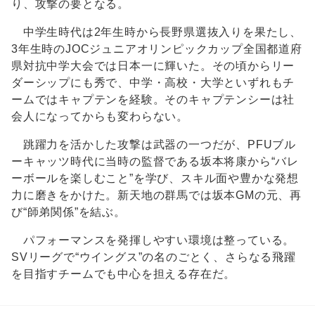
り、攻撃の要となる。
中学生時代は2年生時から長野県選抜入りを果たし、
3年生時のJOCジュニアオリンピックカップ全国都道府
県対抗中学大会では日本一に輝いた。その頃からリー
ダーシップにも秀で、中学・高校・大学といずれもチ
ームではキャプテンを経験。そのキャプテンシーは社
会人になってからも変わらない。
跳躍力を活かした攻撃は武器の一つだが、PFUブル
ーキャッツ時代に当時の監督である坂本将康から“バレ
ーボールを楽しむこと”を学び、スキル面や豊かな発想
力に磨きをかけた。新天地の群馬では坂本GMの元、再
び“師弟関係”を結ぶ。
パフォーマンスを発揮しやすい環境は整っている。
SVリーグで“ウイングス”の名のごとく、さらなる飛躍
を目指すチームでも中心を担える存在だ。