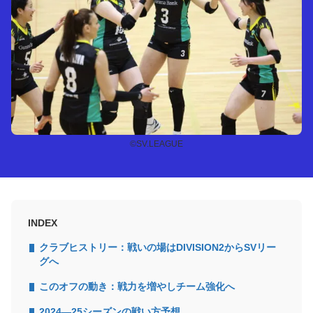
©SV.LEAGUE
INDEX
クラブヒストリー：戦いの場はDIVISION2からSVリー
グへ
このオフの動き：戦力を増やしチーム強化へ
2024―25シーズンの戦い方予想