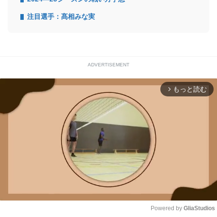
注目選手：髙相みな実
ADVERTISEMENT
もっと読む
arrow_forward_ios
Powered by 
GliaStudios