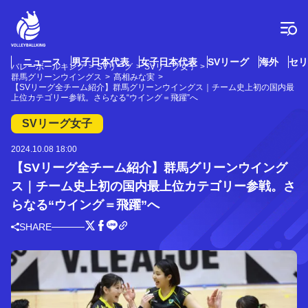
コ
ン
テ
ン
ツ
ニュース
男子日本代表
女子日本代表
SVリーグ
海外
セリ
バレーボールキング
SVリーグ
SVリーグ女子
へ
群馬グリーンウイングス
髙相みな実
ス
【SVリーグ全チーム紹介】群馬グリーンウイングス｜チーム史上初の国内最
上位カテゴリー参戦。さらなる“ウイング＝飛躍”へ
キ
ッ
SVリーグ女子
プ
2024.10.08 18:00
【SVリーグ全チーム紹介】群馬グリーンウイング
ス｜チーム史上初の国内最上位カテゴリー参戦。さ
らなる“ウイング＝飛躍”へ
SHARE