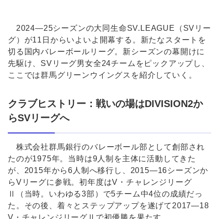
Unmute
2024―25シーズンの大同生命SV.LEAGUE（SVリー
グ）が11日からいよいよ開幕する。新たなスタートを
切る国内バレーボールリーグ。新シーズンの幕開けに
先駆け、SVリーグ男女全24チームをピックアップし、
ここでは群馬グリーンウイングスを紹介していく。
クラブヒストリー：戦いの場はDIVISION2か
らSVリーグへ
株式会社群馬銀行のバレーボール部として創部され
たのが1975年。当時は9人制を主体に活動してきた
が、2015年から6人制へ移行し、2015―16シーズンか
らVリーグに参戦。初年度はV・チャレンジリーグ
Ⅱ（当時。いわゆる3部）で5チーム中4位の成績だっ
た。その後、着々とステップアップを遂げて2017―18
V・チャレンジリーグⅡで初優勝を果たす。