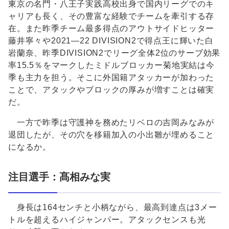
東京の名門・八王子実践高校出身で国内リーグでのキ
ャリアも長く、その豊富な経験でチームを牽引する存
在。また昨季チーム最多得点のアウトサイドヒッター
藤井寧々や2021―22 DIVISION2で得点王に輝いた白
岩蘭奈、昨季DIVISION2でリーグ全体2位のサーブ効果
率15.5％をマークしたミドルブロッカー菊地実結は今
季も主力を担う。そこに外国籍アタッカーが加わった
ことで、アタックやブロックの厚みが増すことは確実
だ。
一方で昨季は守護神を務めたリベロの吉岡みなみが
退団したが、その穴を移籍加入の小出雛が埋めること
になるか。
注目選手：
髙相みな実
身長は164センチと小柄ながら、最高到達点は3メー
トルを超えるハイジャンパー。アタックセンスも光