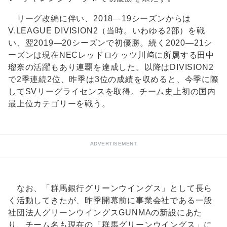
リーグ改編に伴い、2018―19シーズンからは
V.LEAGUE DIVISION2（当時。いわゆる2部）を戦
い、翌2019―20シーズンで初優勝。続く2020―21シ
ーズンは現在NECレッドロケッツ川﨑に所属する田中
瑠奈の活躍もあり連覇を達成した。以降はDIVISION2
で2季連続2位、昨季は3位の成績を収めると、今季に際
してSVリーグライセンスを取得。チーム史上初の国内
最上位カテゴリーを戦う。
ADVERTISEMENT
なお、「群馬銀行グリーンウイングス」として長ら
く活動してきたが、昨季開幕前に事業会社である一般
社団法人グリーンウイングスGUNMAの新設にあた
り、チーム名も現在の「群馬グリーンウイングス」に