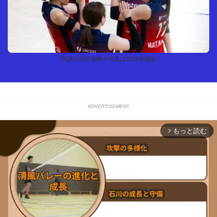
[写真]=須田康暉※写真は2025年撮影
ADVERTISEMENT
もっと読む
arrow_forward_ios