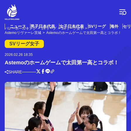
コ
ン
テ
ン
ツ
ニュース
男子日本代表
女子日本代表
SVリーグ
海外
セリ
バレーボールキング
SVリーグ
SVリーグ女子
へ
Astemoリヴァーレ茨城
Astemoのホームゲームで太田第一高とコラボ！
ス
キ
SVリーグ女子
ッ
プ
2026.02.26 18:35
Astemoのホームゲームで太田第一高とコラボ！
SHARE