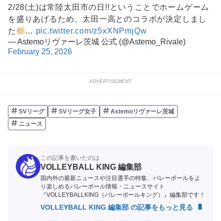
2/28(土)は常陸太田市の日!!ということでホームゲーム
を盛りあげるため、太田一高とのコラボが決定しまし
た
…
pic.twitter.com/z5xXNPmjQw
— Astemoリヴァーレ茨城 公式 (@Astemo_Rivale)
February 25, 2026
ADVERTISEMENT
SVリーグ
SVリーグ女子
Astemoリヴァーレ茨城
ニュース
この記事を書いたのは
VOLLEYBALL KING 編集部
国内外の最新ニュースや注目選手の特集、バレーボールをよ
り楽しめるバレーボール情報・ニュースサイト
『VOLLEYBALLKING（バレーボールキング）』編集部です！
VOLLEYBALL KING 編集部 の記事をもっと見る