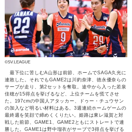
©SV.LEAGUE
最下位に苦しむA山形は前節、ホームでSAGA久光に
連敗した。それでもGAME2は川釣奈津、徳永優奈らの
サーブが走り、第2セットを奪取。途中から入った若泉
佳穂が15得点を挙げるなど、上位チームを慌てさせ
た。197cmの中国人アタッカー、ドゥー・チュウサン
の加入など明るい材料はある。3週連続ホームゲームの
最終週を笑顔で締めくくりたい。姫路は東レ滋賀と対
戦した前節、GAME1、GAME2ともにストレートで連
勝した。GAME1は野中瑠衣がサーブで3得点を挙げる