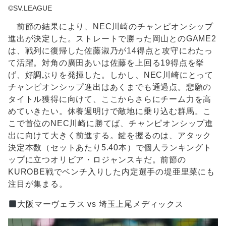
©SV.LEAGUE
前節の結果により、NEC川崎のチャンピオンシップ
進出が決定した。ストレートで勝った岡山とのGAME2
は、戦列に復帰した佐藤淑乃が14得点と攻守にわたっ
て活躍。対角の廣田あいは佐藤を上回る19得点を挙
げ、好調ぶりを発揮した。しかし、NEC川崎にとって
チャンピオンシップ進出はあくまでも通過点。悲願の
タイトル獲得に向けて、ここからさらにチーム力を高
めていきたい。休養週明けで敵地に乗り込む群馬。こ
こで首位のNEC川崎に勝てば、チャンピオンシップ進
出に向けて大きく前進する。鍵を握るのは、アタック
決定本数（セットあたり5.40本）で個人ランキングト
ップに立つオリビア・ロジャンスキだ。前節の
KUROBE戦でベンチ入りした内定選手の堤亜里菜にも
注目が集まる。
大阪マーヴェラス vs 埼玉上尾メディックス