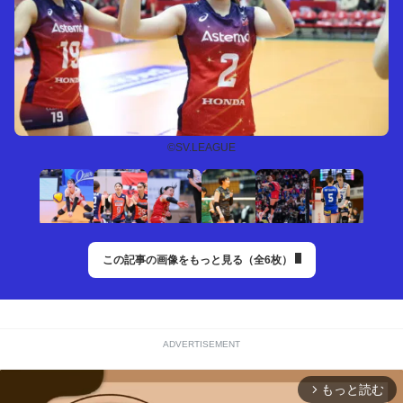
©SV.LEAGUE
この記事の画像をもっと見る（全6枚）
ADVERTISEMENT
もっと読む
arrow_forward_ios