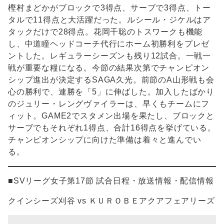
樫村まどかがブロックで3得点、サーブで3得点、トー
タルで11得点と大活躍だった。ルシール・ジケルはア
タックだけで28得点。花岡千聡のトスワークも機能
し、中道瞳ヘッドコーチ代行にホーム初勝利をプレゼ
ントした。レギュラーシーズンも残り12試合。一戦一
戦が重要な糧になる。今節の結果次第でチャンピオン
シップ進出が決定するSAGA久光。前節のA山形戦も会
心の勝利で、連勝を「5」に伸ばした。加入したばかり
のジュリー・レングヴァイラーは、早くもチームにフ
ィット。GAME2でスタメン出場を果たし、ブロックと
サーブでもそれぞれ1得点、合計16得点を挙げている。
チャンピオンシップに向けた準備は着々と進んでい
る。
■SVリーグ女子第17節 試合日程・放送情報・配信情報
クインシーズ刈谷 vs ＫＵＲＯＢＥアクアフェアリーズ