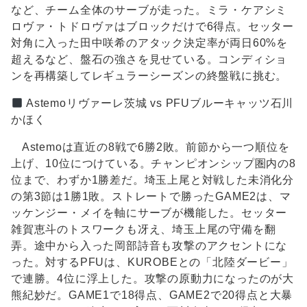
など、チーム全体のサーブが走った。ミラ・ケアシミ
ロヴァ・トドロヴァはブロックだけで6得点。セッター
対角に入った田中咲希のアタック決定率が両日60%を
超えるなど、盤石の強さを見せている。コンディショ
ンを再構築してレギュラーシーズンの終盤戦に挑む。
Astemoリヴァーレ茨城 vs PFUブルーキャッツ石川
かほく
Astemoは直近の8戦で6勝2敗。前節から一つ順位を
上げ、10位につけている。チャンピオンシップ圏内の8
位まで、わずか1勝差だ。埼玉上尾と対戦した未消化分
の第3節は1勝1敗。ストレートで勝ったGAME2は、マ
ッケンジー・メイを軸にサーブが機能した。セッター
雑賀恵斗のトスワークも冴え、埼玉上尾の守備を翻
弄。途中から入った岡部詩音も攻撃のアクセントにな
った。対するPFUは、KUROBEとの「北陸ダービー」
で連勝。4位に浮上した。攻撃の原動力になったのが大
熊紀妙だ。GAME1で18得点、GAME2で20得点と大暴