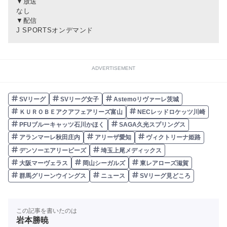
▼放送
なし
▼配信
J SPORTSオンデマンド
ADVERTISEMENT
SVリーグ
SVリーグ女子
Astemoリヴァーレ茨城
ＫＵＲＯＢＥアクアフェアリーズ富山
NECレッドロケッツ川崎
PFUブルーキャッツ石川かほく
SAGA久光スプリングス
アランマーレ秋田庄内
アリーザ愛知
ヴィクトリーナ姫路
デンソーエアリービーズ
埼玉上尾メディックス
大阪マーヴェラス
岡山シーガルズ
東レアローズ滋賀
群馬グリーンウイングス
ニュース
SVリーグ見どころ
この記事を書いたのは
岩本勝暁