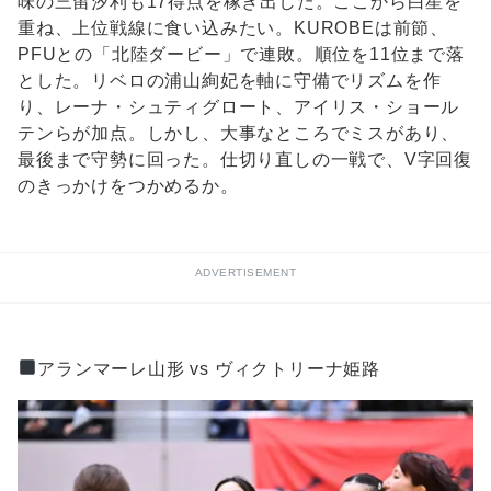
味の三留汐利も17得点を稼ぎ出した。ここから白星を
重ね、上位戦線に食い込みたい。KUROBEは前節、
PFUとの「北陸ダービー」で連敗。順位を11位まで落
とした。リベロの浦山絢妃を軸に守備でリズムを作
り、レーナ・シュティグロート、アイリス・ショール
テンらが加点。しかし、大事なところでミスがあり、
最後まで守勢に回った。仕切り直しの一戦で、V字回復
のきっかけをつかめるか。
ADVERTISEMENT
アランマーレ山形 vs ヴィクトリーナ姫路