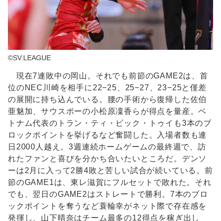
©SV.LEAGUE
現在7連敗中の岡山。それでも前節のGAME2は、首
位のNEC川崎を相手に22−25、25−27、23−25と僅差
の展開に持ち込んでいる。腰の手術から復帰した佐伯
亜魅加、サウスポーの小松原凜香らが得点を量産。ベ
トナム代表のトラン・ティ・ビック・トゥイも3本のブ
ロックポイントを挙げるなど奮闘した。入場者数も連
日2000人越え。3週連続ホームゲームの最終週で、訪
れたファンと喜びを分かち合いたいところだ。デンソ
ーは2月に入って2勝4敗と苦しい試合が続いている。前
節のGAME1は、東レ滋賀にフルセットで敗れた。それ
でも、翌日のGAME2はストレートで勝利。7本のブロ
ックポイントを奪うなど蓑輪幸がネット際で存在感を
発揮し、山下晴奈はチーム最多の12得点を稼ぎ出し