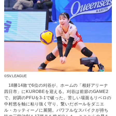
©SV.LEAGUE
18勝14敗で6位の刈谷が、ホームの「相好アリーナ
四日市」にKUROBEを迎える。刈谷は前節のGAME2
で、好調のPFUを3-1で破った。苦しい場面もリベロの
中村悠を軸に粘り強く守り、繋いだボールをダニエ
ル・カッティーノに展開。パワフルなスパイクが持ち