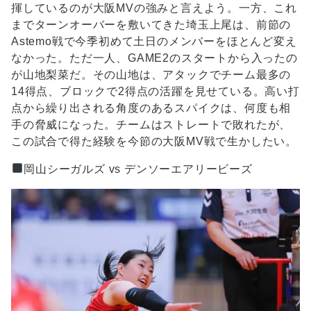
揮しているのが大阪MVの強みと言えよう。一方、これ
までターンオーバーを敷いてきた埼玉上尾は、前節の
Astemo戦で今季初めて土日のメンバーをほとんど変え
なかった。ただ一人、GAME2のスタートから入ったの
が山地梨菜だ。その山地は、アタックでチーム最多の
14得点、ブロックで2得点の活躍を見せている。高い打
点から繰り出される角度のあるスパイクは、何度も相
手の脅威になった。チームはストレートで敗れたが、
この試合で得た経験を今節の大阪MV戦で生かしたい。
岡山シーガルズ vs デンソーエアリービーズ