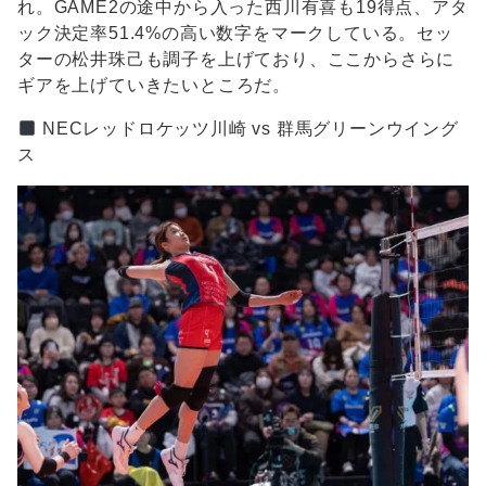
れ。GAME2の途中から入った西川有喜も19得点、アタ
ック決定率51.4%の高い数字をマークしている。セッ
ターの松井珠己も調子を上げており、ここからさらに
ギアを上げていきたいところだ。
NECレッドロケッツ川崎 vs 群馬グリーンウイング
ス