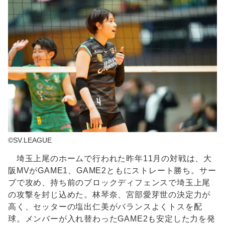
©SV.LEAGUE
埼玉上尾のホームで行われた昨年11月の対戦は、大
阪MVがGAME1、GAME2ともにストレート勝ち。サー
ブで攻め、持ち前のブロックディフェンスで埼玉上尾
の攻撃を封じ込めた。林琴奈、宮部愛芽世の決定力が
高く、セッターの塩出仁美がバランスよくトスを配
球。メンバーが入れ替わったGAME2も安定した力を発