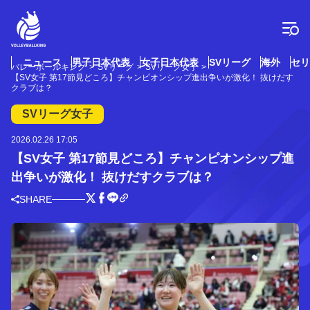
コ
ン
テ
ン
ツ
ニュース
男子日本代表
女子日本代表
SVリーグ
海外
セリ
バレーボールキング
SVリーグ
SVリーグ女子
へ
【SV女子 第17節見どころ】チャンピオンシップ進出争いが激化！ 抜けだす
ス
クラブは？
キ
SVリーグ女子
ッ
プ
2026.02.26 17:05
【SV女子 第17節見どころ】チャンピオンシップ進
出争いが激化！ 抜けだすクラブは？
SHARE