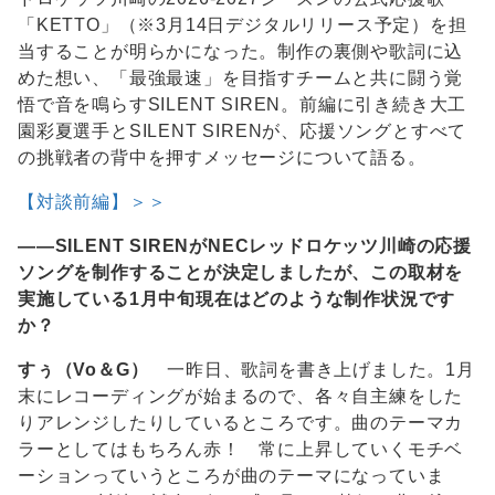
「KETTO」（※3月14日デジタルリリース予定）を担
当することが明らかになった。制作の裏側や歌詞に込
めた想い、「最強最速」を目指すチームと共に闘う覚
悟で音を鳴らすSILENT SIREN。前編に引き続き大工
園彩夏選手とSILENT SIRENが、応援ソングとすべて
の挑戦者の背中を押すメッセージについて語る。
【対談前編】＞＞
――SILENT SIRENがNECレッドロケッツ川崎の応援
ソングを制作することが決定しましたが、この取材を
実施している1月中旬現在はどのような制作状況です
か？
すぅ（Vo＆G）
一昨日、歌詞を書き上げました。1月
末にレコーディングが始まるので、各々自主練をした
りアレンジしたりしているところです。曲のテーマカ
ラーとしてはもちろん赤！ 常に上昇していくモチベ
ーションっていうところが曲のテーマになっていま