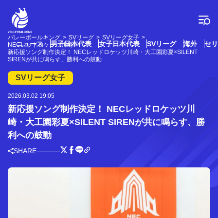
コ
ン
テ
ン
バレーボールキング
SVリーグ
SVリーグ女子
ツ
ニュース
男子日本代表
女子日本代表
SVリーグ
海外
セリ
NECレッドロケッツ川崎
へ
新応援ソング制作決定！ NECレッドロケッツ川崎・大工園彩夏×SILENT
SIRENが共に鳴らす、勝利への鼓動
ス
キ
SVリーグ女子
ッ
プ
2026.03.02 19:05
新応援ソング制作決定！ NECレッドロケッツ川
崎・大工園彩夏×SILENT SIRENが共に鳴らす、勝
利への鼓動
SHARE