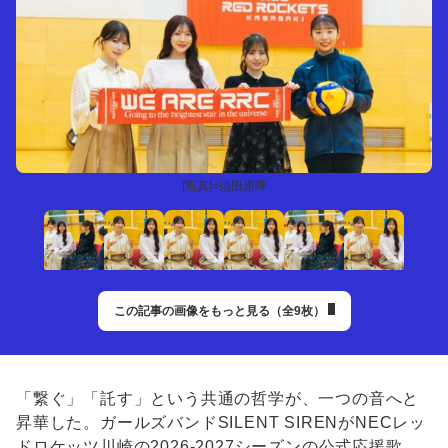
[写真]=須田康暉
この記事の画像をもっと見る（全9枚）
「繋ぐ」「託す」という共通の哲学が、一つの音へと
昇華した。ガールズバンドSILENT SIRENがNECレッ
ドロケッツ川崎の2026-2027シーズンの公式応援歌