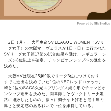
Powered by 
GliaStudios
Unmute
2日（月）、大同生命SV.LEAGUE WOMEN（SVリ
ーグ女子）の大阪マーヴェラスが1日（日）に行われた
SVリーグ女子第17節の試合結果を受け、レギュラーシ
ーズン8位以上を確定。チャンピオンシップへの進出を
決めた。
大阪MVは現在25勝9敗でリーグ3位につけており、
すでに進出を決めていた1位のNECレッドロケッツ川
崎と2位のSAGA久光スプリングス続く形でチャンピオ
ンシップ進出を決めた。開幕節こそヴィクトリーナ姫
路に連敗したものの、徐々に調子を上げると選手層の
厚さと安定感のある戦いで上位を維持している。