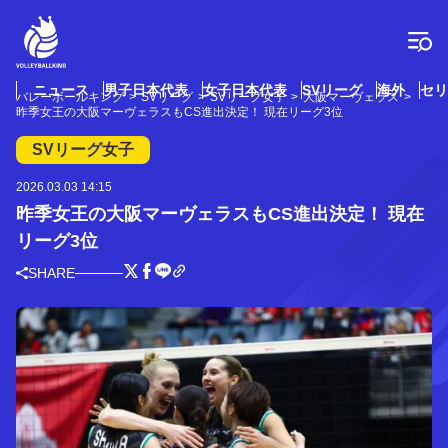
コ
ン
テ
ン
ツ
ニュース
男子日本代表
女子日本代表
SVリーグ
海外
セリ
バレーボールキング
SVリーグ
SVリーグ女子
大阪マーヴェラス
へ
昨季女王の大阪マーヴェラスもCS進出決定！ 現在リーグ3位
ス
キ
SVリーグ女子
ッ
プ
2026.03.03 14:15
昨季女王の大阪マーヴェラスもCS進出決定！ 現在
リーグ3位
SHARE