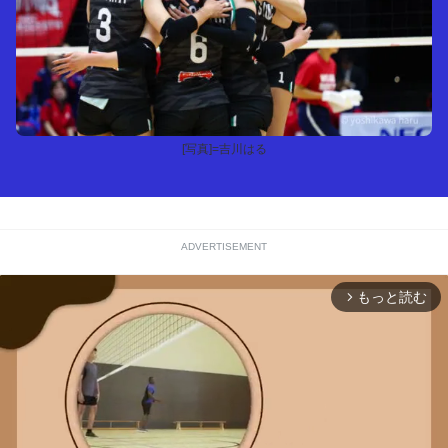
[写真]=吉川はる
ADVERTISEMENT
もっと読む
arrow_forward_ios