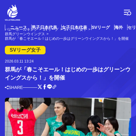
コ
ン
テ
ン
ツ
ニュース
男子日本代表
女子日本代表
SVリーグ
海外
セリ
バレーボールキング
SVリーグ
SVリーグ女子
へ
群馬グリーンウイングス
ス
群馬が「春こそエール！はじめの一歩はグリーンウイングスから！」を開催
キ
SVリーグ女子
ッ
プ
2026.03.11 13:24
群馬が「春こそエール！はじめの一歩はグリーンウ
イングスから！」を開催
SHARE