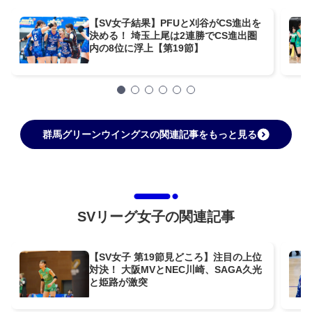
【SV女子結果】PFUと刈谷がCS進出を
決める！ 埼玉上尾は2連勝でCS進出圏
内の8位に浮上【第19節】
群馬グリーンウイングスの関連記事をもっと見る
SVリーグ女子の関連記事
【SV女子 第19節見どころ】注目の上位
対決！ 大阪MVとNEC川崎、SAGA久光
と姫路が激突