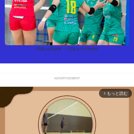
[写真]=須田康暉 ※写真は2025年撮影
ADVERTISEMENT
もっと読む
arrow_forward_ios