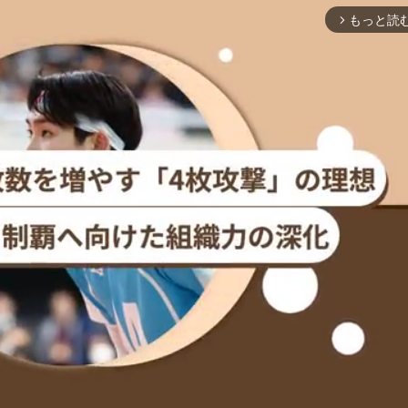
もっと読
arrow_forward_ios