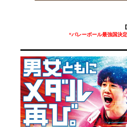
【
“バレーボール最強国決定