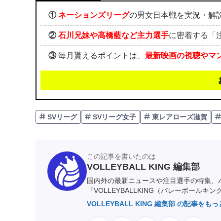
①
ネーションズリーグ
の男女日本戦を実況・解
②
石川兄妹や髙橋藍など主力選手
に密着する「
③
毎月貰えるポイントは、
最新映画の視聴やマ
SVリーグ
SVリーグ女子
東レアローズ滋賀
この記事を書いたのは
VOLLEYBALL KING 編集部
国内外の最新ニュースや注目選手の特集、
『VOLLEYBALLKING（バレーボールキ
VOLLEYBALL KING 編集部 の記事をも