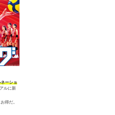
ルネーショ
アルに新
にお得だ。