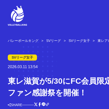
コ
ン
テ
ン
ツ
へ
ス
キ
バレーボールキング
SVリーグ
SVリーグ女子
東レア
ッ
プ
SVリーグ女子
2026.03.11 13:54
東レ滋賀が5/30にFC会員限
ファン感謝祭を開催！
SHARE