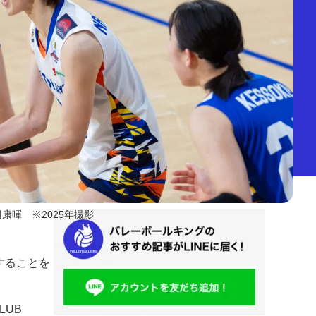
田康暉 ※2025年撮影
することを
LUB