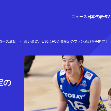
ニュース
日本代表
S
ローズ滋賀
東レ滋賀が5/30にFC会員限定のファン感謝祭を開催！
定の