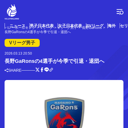
コ
ン
テ
ン
ツ
ニュース
男子日本代表
女子日本代表
SVリーグ
海外
セリ
バレーボールキング
Vリーグ
Vリーグ男子
長野GaRons
へ
長野GaRonsの4選手が今季で引退・退団へ
ス
キ
Vリーグ男子
ッ
プ
2026.03.13 20:50
長野GaRonsの4選手が今季で引退・退団へ
SHARE