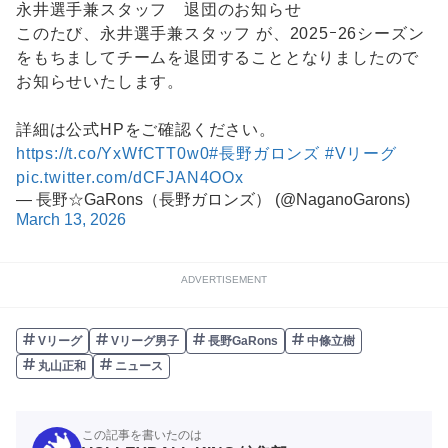
永井選手兼スタッフ 退団のお知らせ
このたび、永井選手兼スタッフ が、2025ｰ26シーズン
をもちましてチームを退団することとなりましたので
お知らせいたします。
詳細は公式HPをご確認ください。
https://t.co/YxWfCTT0w0
#長野ガロンズ
#Vリーグ
pic.twitter.com/dCFJAN4OOx
— 長野☆GaRons（長野ガロンズ） (@NaganoGarons)
March 13, 2026
ADVERTISEMENT
Vリーグ
Vリーグ男子
長野GaRons
中條立樹
丸山正和
ニュース
この記事を書いたのは