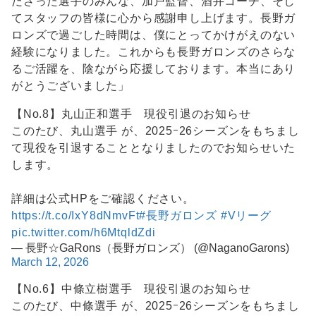
ださった選手のみんな、加戸監督、酒井コーチ、そし
てスタッフの皆様に心から感謝申し上げます。長野ガ
ロンズで過ごした時間は、僕にとってかけがえのない
経験になりました。これからも長野ガロンズのさらな
るご活躍を、陰ながら応援しております。本当にあり
がとうございました」
【No.8】丸山正和選手 現役引退のお知らせ
このたび、丸山選手 が、2025ｰ26シーズンをもちまし
て現役を引退することとなりましたのでお知らせいた
します。
詳細は公式HPをご確認ください。
https://t.co/IxY8dNmvFt
#長野ガロンズ
#Vリーグ
pic.twitter.com/h6MtqldZdi
— 長野☆GaRons（長野ガロンズ） (@NaganoGarons)
March 12, 2026
【No.6】中條立樹選手 現役引退のお知らせ
このたび、中條選手 が、2025ｰ26シーズンをもちまし