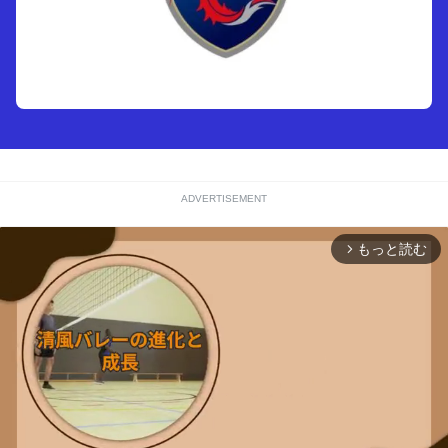
ADVERTISEMENT
もっと読む
arrow_forward_ios