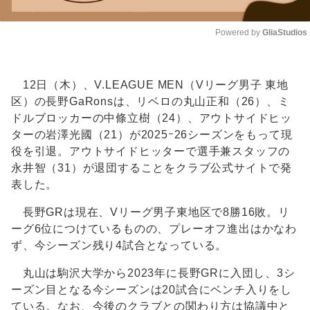
Powered by 
GliaStudios
Unmute
12日（木）、V.LEAGUE MEN（Vリーグ男子 東地
区）の長野GaRonsは、リベロの丸山正和（26）、ミ
ドルブロッカーの中條立樹（24）、アウトサイドヒッ
ターの岩澤光國（21）が2025ｰ26シーズンをもって現
役を引退。アウトサイドヒッターで選手兼スタッフの
永井智（31）が退団することをクラブ公式サイトで発
表した。
長野GRは現在、Vリーグ男子東地区で8勝16敗。リ
ーグ6位につけているものの、プレーオフ進出はかなわ
ず、今シーズン残り4試合となっている。
丸山は駒沢大学から2023年に長野GRに入団し、3シ
ーズン目となる今シーズンは20試合にベンチ入りをし
ている。なお、今後のクラブとの関わり方は協議中と