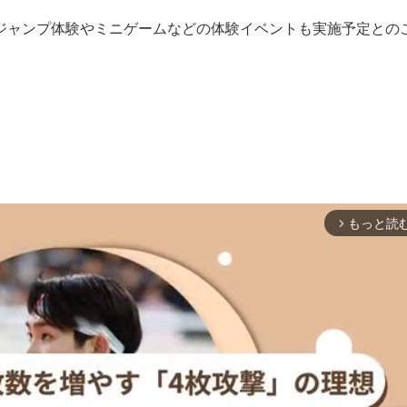
ャンプ体験やミニゲームなどの体験イベントも実施予定との
もっと読
arrow_forward_ios