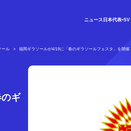
ニュース
日本代表
S
ソール
福岡ギラソールが4/19に「春のギラソールフェスタ」を開催
春のギ
！