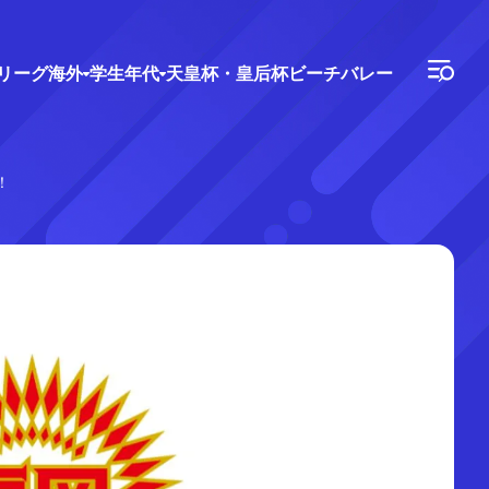
Vリーグ
海外
学生年代
天皇杯・皇后杯
ビーチバレー
！