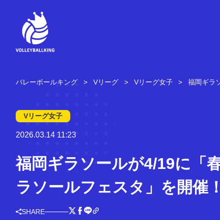
コ
ン
テ
ン
ツ
へ
ス
キ
バレーボールキング
Vリーグ
Vリーグ女子
福岡ギラ
ッ
プ
Vリーグ女子
2026.03.14 11:23
福岡ギラソールが4/19に「
ラソールフェスタ」を開催
SHARE