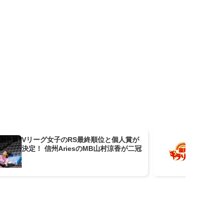
Vリーグ女子のRS最終順位と個人賞が
福
決定！ 信州AriesのMB山村涼香が二冠
ー