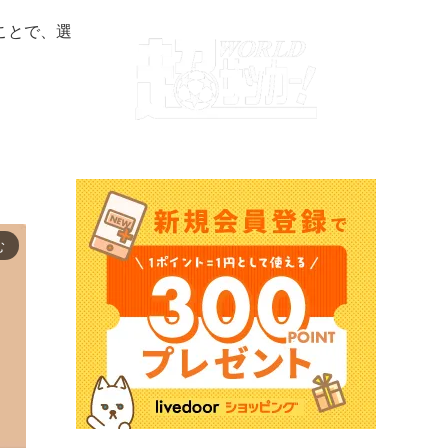
ことで、選
む