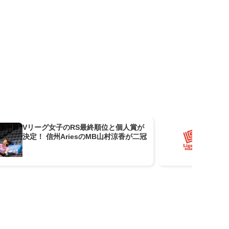
Vリーグ女子のRS最終順位と個人賞が
リ
決定！ 信州AriesのMB山村涼香が二冠
石