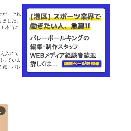
たが、それ
りました。
す！本当に
迎え入れて
思っていま
２戦、バレ
む