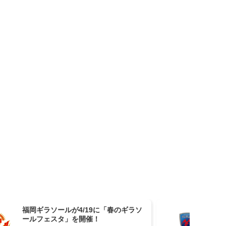
福岡ギラソールが4/19に「春のギラソ
長野
ールフェスタ」を開催！
退