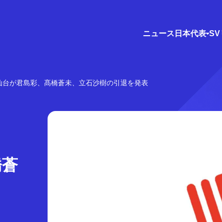
ニュース
日本代表
S
仙台が君島彩、髙橋蒼未、立石沙樹の引退を発表
橋蒼