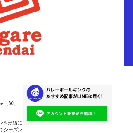
樹（30）
ンを最後に
、今シーズン