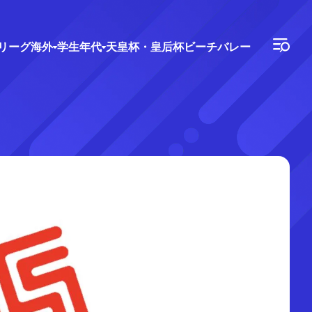
Vリーグ
海外
学生年代
天皇杯・皇后杯
ビーチバレー