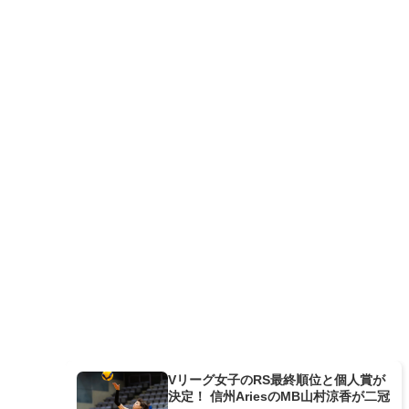
Vリーグ女子のRS最終順位と個人賞が
決定！ 信州AriesのMB山村涼香が二冠