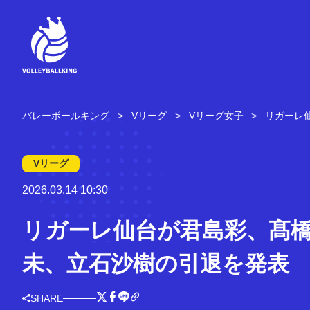
コ
ン
テ
ン
ツ
へ
ス
キ
バレーボールキング
Vリーグ
Vリーグ女子
リガーレ
ッ
プ
Vリーグ
2026.03.14 10:30
リガーレ仙台が君島彩、髙
未、立石沙樹の引退を発表
SHARE