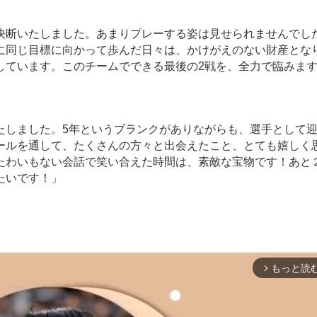
決断いたしました。あまりプレーする姿は見せられませんでし
に同じ目標に向かって歩んだ日々は、かけがえのない財産とな
しています。このチームでできる最後の2戦を、全力で臨みま
たしました。5年というブランクがありながらも、選手として
ールを通して、たくさんの方々と出会えたこと、とても嬉しく
たわいもない会話で笑い合えた時間は、素敵な宝物です！あと
たいです！」
もっと読
arrow_forward_ios