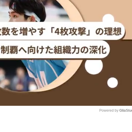
Powered by 
GliaStu
Unmute