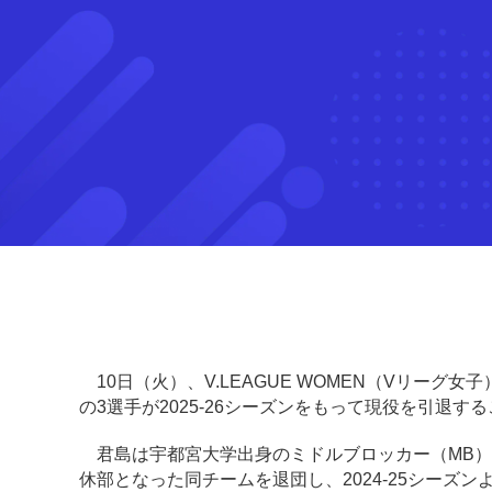
10日（火）、V.LEAGUE WOMEN（Vリーグ
の3選手が2025-26シーズンをもって現役を引退
君島は宇都宮大学出身のミドルブロッカー（MB）で
休部となった同チームを退団し、2024-25シーズ