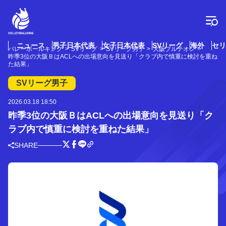
コ
ン
テ
ン
ツ
ニュース
男子日本代表
女子日本代表
SVリーグ
海外
セリ
バレーボールキング
SVリーグ
SVリーグ男子
大阪ブルテオン
へ
昨季3位の大阪ＢはACLへの出場意向を見送り「クラブ内で慎重に検討を重ね
ス
た結果」
キ
SVリーグ男子
ッ
プ
2026.03.18 18:50
昨季3位の大阪ＢはACLへの出場意向を見送り「ク
ラブ内で慎重に検討を重ねた結果」
SHARE