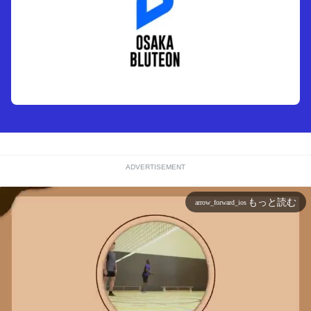
ADVERTISEMENT
もっと読む
arrow_forward_ios