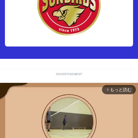
ADVERTISEMENT
もっと読む
arrow_forward_ios