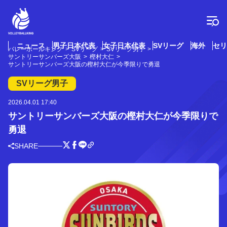
コ
ン
テ
ン
ツ
ニュース
男子日本代表
女子日本代表
SVリーグ
海外
セリ
バレーボールキング
SVリーグ
SVリーグ男子
へ
サントリーサンバーズ大阪
樫村大仁
ス
サントリーサンバーズ大阪の樫村大仁が今季限りで勇退
キ
SVリーグ男子
ッ
プ
2026.04.01 17:40
サントリーサンバーズ大阪の樫村大仁が今季限りで
勇退
SHARE