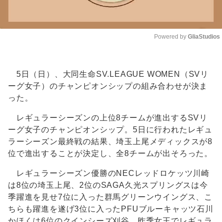
Powered by 
GliaStudios
Unmute
5日（日）、大同生命SV.LEAGUE WOMEN（SVリ
ーグ女子）のチャンピオンシップの組み合わせが決ま
った。
レギュラーシーズンの上位8チームが進出するSVリ
ーグ女子のチャンピオンシップ。5日に行われたレギュ
ラーシーズン最終戦の結果、埼玉上尾メディックスが8
位で進出することが決定し、全8チームが出そろった。
レギュラーシーズン優勝のNECレッドロケッツ川崎
は8位の埼玉上尾、2位のSAGA久光スプリングスは今
季躍進を見せ7位に入った群馬グリーンウイングス、こ
ちらも躍進を遂げ3位に入ったPFUブルーキャッツ石川
かほくは6位のクインシーズ刈谷、昨季女王でレギュラ