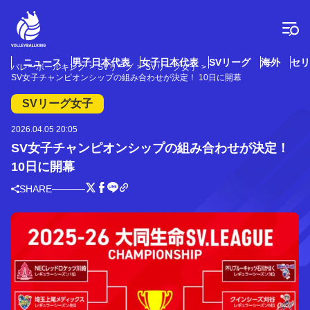
コ
ン
テ
ン
ツ
ニュース
男子日本代表
女子日本代表
SVリーグ
海外
セリ
バレーボールキング
SVリーグ
SVリーグ女子
へ
SV女子チャンピオンシップの組み合わせが決定！ 10日に開幕
ス
キ
SVリーグ女子
ッ
プ
2026.04.05 20:05
SV女子チャンピオンシップの組み合わせが決定！
10日に開幕
SHARE