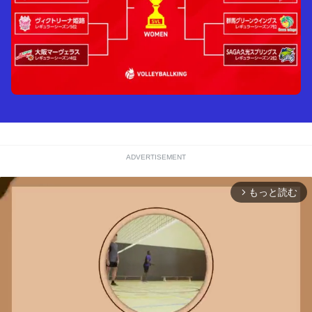
ADVERTISEMENT
もっと読む
arrow_forward_ios